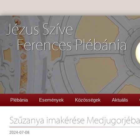
Jézus Szíve
Ferences Plébánia
Plébánia
Események
Közösségek
Aktuális
Szűzanya imakérése Medjugorjéb
2024-07-08