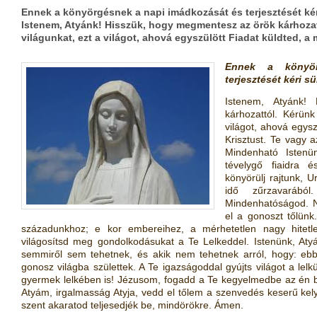
Ennek a könyörgésnek a napi imádkozását és terjesztését ké
Istenem, Atyánk! Hisszük, hogy megmentesz az örök kárhoza
világunkat, ezt a világot, ahová egyszülött Fiadat küldted, a
Ennek a könyö
terjesztését kéri 
Istenem, Atyánk!
kárhozattól. Kérün
világot, ahová egysz
Krisztust. Te vagy 
Mindenható Istenü
tévelygő fiaidra é
könyörülj rajtunk, 
idő zűrzavarábó
Mindenhatóságod. Ny
el a gonoszt tőlünk
századunkhoz; e kor embereihez, a mérhetetlen nagy hitetl
világosítsd meg gondolkodásukat a Te Lelkeddel. Istenünk, Atyá
semmiről sem tehetnek, és akik nem tehetnek arról, hogy: ebb
gonosz világba születtek. A Te igazságoddal gyújts világot a lelk
gyermek lelkében is! Jézusom, fogadd a Te kegyelmedbe az én bű
Atyám, irgalmasság Atyja, vedd el tőlem a szenvedés keserű ke
szent akaratod teljesedjék be, mindörökre. Ámen.