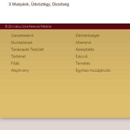
3 Miatyánk, Üdvözlégy, Dicsőség
© 2014 Jézus Szíve Ferences Plébánia
Szerzeteseink
Elérhetőségek
Munkatársak
Miserend
Tanácsadó Testület
Keresztelés
Történet
Esküvő
Fíliák
Temetés
Alapítvány
Egyházi hozzájárulás