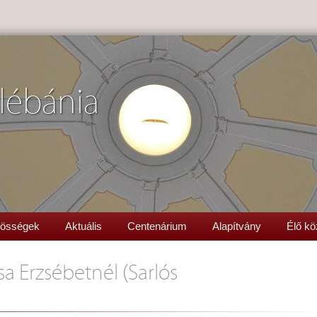
lébánia
össégek
Aktuális
Centenárium
Alapítvány
Élő kö
sa Erzsébetnél (Sarlós