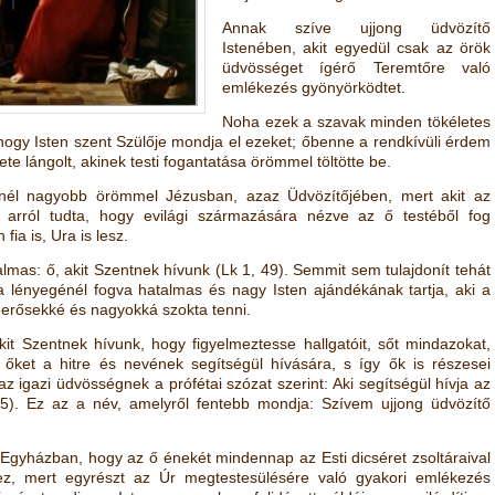
Annak szíve ujjong üdvözítő
Istenében, akit egyedül csak az örök
üdvösséget ígérő Teremtőre való
emlékezés gyönyörködtet.
Noha ezek a szavak minden tökéletes
t, hogy Isten szent Szülője mondja el ezeket; őbenne a rendkívüli érdem
ete lángolt, akinek testi fogantatása örömmel töltötte be.
ntnél nagyobb örömmel Jézusban, azaz Üdvözítőjében, mert akit az
 arról tudta, hogy evilági származására nézve az ő testéből fog
ia is, Ura is lesz.
almas: ő, akit Szentnek hívunk
(
Lk 1, 49
)
. Semmit sem tulajdonít tehát
a lényegénél fogva hatalmas és nagy Isten ajándékának tartja, aki a
 erősekké és nagyokká szokta tenni.
it Szentnek hívunk, hogy figyelmeztesse hallgatóit, sőt mindazokat,
 őket a hitre és nevének segítségül hívására, s így ők is részesei
 igazi üdvösségnek a prófétai szózat szerint: Aki segítségül hívja az
 5
)
. Ez az a név, amelyről fentebb mondja: Szívem ujjong üdvözítő
Egyházban, hogy az ő énekét mindennap az Esti dicséret zsoltáraival
ez, mert egyrészt az Úr megtestesülésére való gyakori emlékezés