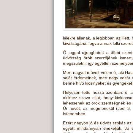
lélekre állanak, a legjobban az illet
kiváltságánál fogva annak lelki szeret
Ő joggal ujjonghatott a többi sze
üdvösség örök szerzőjének ismert,
megszületni; így egyetlen személyben f
Mert nagyot művelt velem ő, aki Hat
saját érdemeinek, mert nagy voltát 
benne hívő kicsinyeket és gyengéket
Helyesen tette hozzá azonban: ő, ak
akikhez szava eljut, hogy kioktassa
lehessenek az örök szentségnek és az
Úr nevét, az megmenekül
(
Joel 3,
Istenemben.
Ezért nagyon jó és üdvös szokás az 
együtt mindannyian énekeljük. Jó 