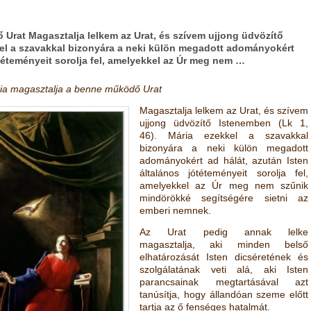
Urat Magasztalja lelkem az Urat, és szívem ujjong üdvözítő
kel a szavakkal bizonyára a neki külön megadott adományokért
ótéteményeit sorolja fel, amelyekkel az Úr meg nem …
ia magasztalja a benne működő Urat
Magasztalja lelkem az Urat, és szívem
ujjong üdvözítő Istenemben
(
Lk 1,
46
)
. Mária ezekkel a szavakkal
bizonyára a neki külön megadott
adományokért ad hálát, azután Isten
általános jótéteményeit sorolja fel,
amelyekkel az Úr meg nem szűnik
mindörökké segítségére sietni az
emberi nemnek.
Az Urat pedig annak lelke
magasztalja, aki minden belső
elhatározását Isten dicséretének és
szolgálatának veti alá, aki Isten
parancsainak megtartásával azt
tanúsítja, hogy állandóan szeme előtt
tartja az ő fenséges hatalmát.