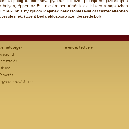
másrészt pedig az Istenanya gyakran felidézett példája megszilárdítja a
b helyen, éppen az Esti dicséretben történik ez, hiszen a napközben
ült lelkünk a nyugalom idejének beköszöntésével összeszedettebben
 egyesülésnek. (Szent Béda áldozópap szentbeszédeiből)
Elérhetőségek
Ferenc és testvérei
Miserend
Keresztelés
Esküvő
Temetés
Egyházi hozzájárulás