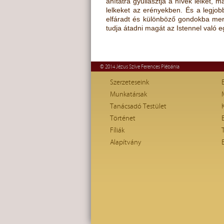
áhítatra gyullasztja a hívek lelkét, 
lelkeket az erényekben. És a legjob
elfáradt és különböző gondokba mer
tudja átadni magát az Istennel való
© 2014 Jézus Szíve Ferences Plébánia
Szerzeteseink
Munkatársak
Tanácsadó Testület
Történet
Fíliák
Alapítvány