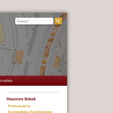
zvetítés
Hasznos linkek
Ferencesek.hu
Szombathelyi Egyházmegye