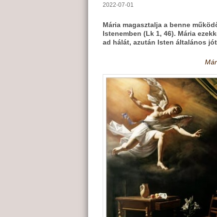
2022-07-01
Mária magasztalja a benne működő 
Istenemben (Lk 1, 46). Mária ezek
ad hálát, azután Isten általános j
Már