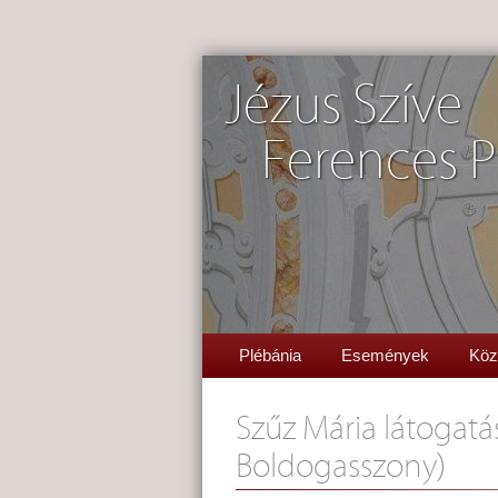
Jézus Szíve
Ferences P
Plébánia
Események
Köz
Szűz Mária látogatá
Boldogasszony)