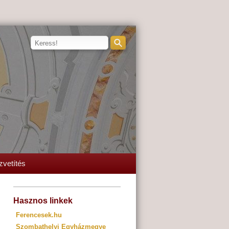
zvetítés
Hasznos linkek
Ferencesek.hu
Szombathelyi Egyházmegye