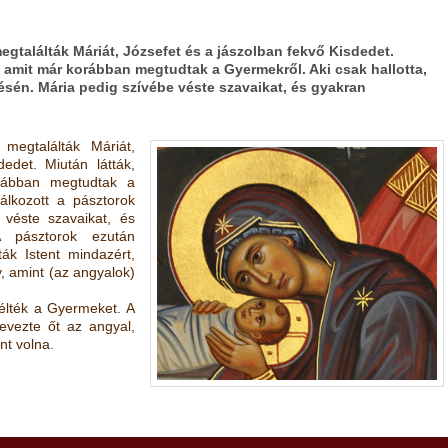
megtalálták Máriát, Józsefet és a jászolban fekvő Kisdedet.
, amit már korábban megtudtak a Gyermekről. Aki csak hallotta,
ésén. Mária pedig szívébe véste szavaikat, és gyakran
 megtalálták Máriát,
edet. Miután látták,
orábban megtudtak a
dálkozott a pásztorok
 véste szavaikat, és
A pásztorok ezután
ták Istent mindazért,
y, amint (az angyalok)
télték a Gyermeket. A
evezte őt az angyal,
t volna.