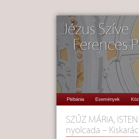
Jézus Szíve
Ferences P
Plébánia
Események
Köz
SZŰZ MÁRIA, ISTEN
nyolcada – Kiskará