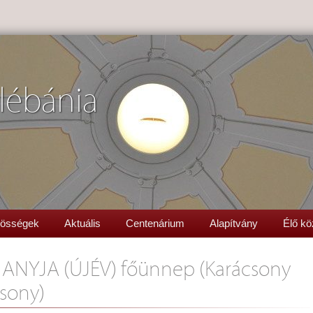
lébánia
össégek
Aktuális
Centenárium
Alapítvány
Élő kö
 ANYJA (ÚJÉV) főünnep (Karácsony
csony)