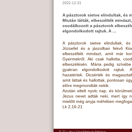
2022-12-31
A pásztorok sietve elindultak, és 
Miután látták, elbeszélték mindazt
csodálkozott a pásztorok elbeszél
elgondolkodott rajtuk. A …
A pásztorok sietve elindultak, és
Józsefet és a jászolban fekvő Kisd
elbeszélték mindazt, amit már k
Gyermekről. Aki csak hallotta, cso
elbeszélésén. Mária pedig szívébe
gyakran elgondolkodott rajtuk. 
hazatértek. Dicsérték és magasztal
amit láttak és hallottak, pontosan úg
előre megmondták nekik.
Azután eltelt nyolc nap, és körülme
Jézus nevet adták neki, mert így n
mielőtt még anyja méhében megfogan
Lk 2,16-21