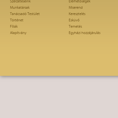
Szerzeteseink
Elérhetőségek
Munkatársak
Miserend
Tanácsadó Testület
Keresztelés
Történet
Esküvő
Fíliák
Temetés
Alapítvány
Egyházi hozzájárulás