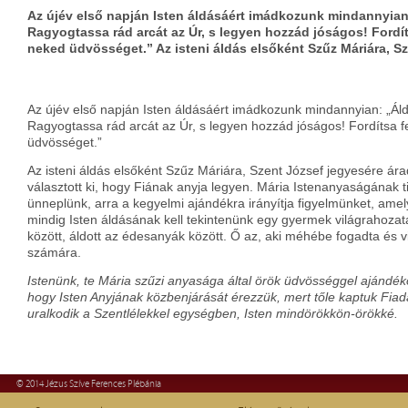
Az újév első napján Isten áldásáért imádkozunk mindannyian
Ragyogtassa rád arcát az Úr, s legyen hozzád jóságos! Fordíts
neked üdvösséget.” Az isteni áldás elsőként Szűz Máriára, S
Az újév első napján Isten áldásáért imádkozunk mindannyian: „Ál
Ragyogtassa rád arcát az Úr, s legyen hozzád jóságos! Fordítsa f
üdvösséget.”
Az isteni áldás elsőként Szűz Máriára, Szent József jegyesére árad
választott ki, hogy Fiának anyja legyen. Mária Istenanyaságának 
ünneplünk, arra a kegyelmi ajándékra irányítja figyelmünket, ame
mindig Isten áldásának kell tekintenünk egy gyermek világrahozata
között, áldott az édesanyák között. Ő az, aki méhébe fogadta és 
számára.
Istenünk, te Mária szűzi anyasága által örök üdvösséggel ajándék
hogy Isten Anyjának közbenjárását érezzük, mert tőle kaptuk Fiadat
uralkodik a Szentlélekkel egységben, Isten mindörökkön-örökké.
© 2014 Jézus Szíve Ferences Plébánia