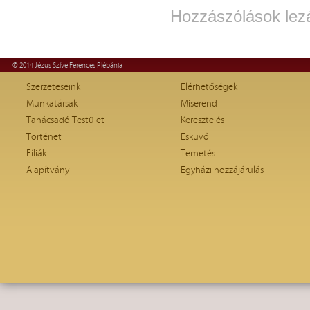
Hozzászólások lez
© 2014 Jézus Szíve Ferences Plébánia
Szerzeteseink
Elérhetőségek
Munkatársak
Miserend
Tanácsadó Testület
Keresztelés
Történet
Esküvő
Fíliák
Temetés
Alapítvány
Egyházi hozzájárulás