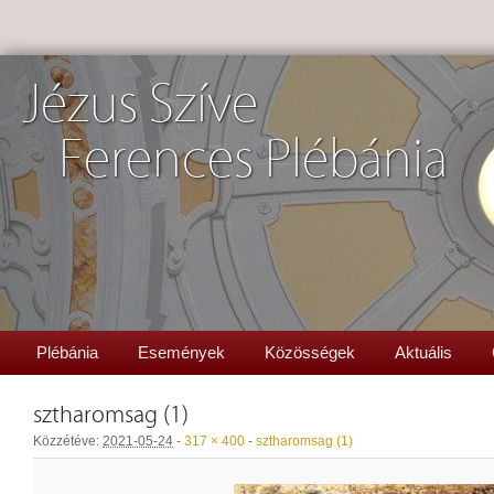
Jézus Szíve
Ferences Plébánia
Plébánia
Események
Közösségek
Aktuális
sztharomsag (1)
Közzétéve:
2021-05-24
-
317 × 400
-
sztharomsag (1)