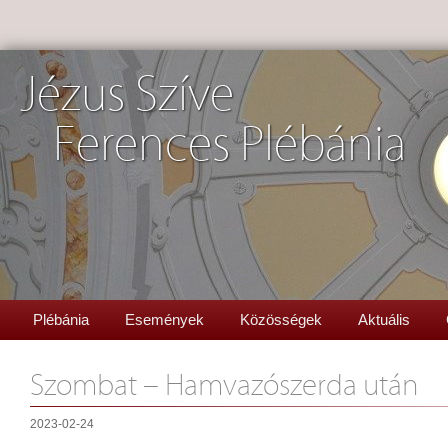
Jézus Szíve
Ferences Plébánia
Plébánia
Események
Közösségek
Aktuális
Szombat – Hamvazószerda után
2023-02-24