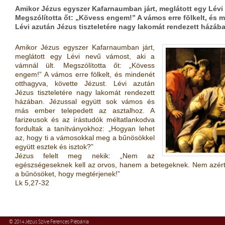
Amikor Jézus egyszer Kafarnaumban járt, meglátott egy Lévi 
Megszólította őt: „Kövess engem!” A vámos erre fölkelt, és 
Lévi azután Jézus tiszteletére nagy lakomát rendezett házá
Amikor Jézus egyszer Kafarnaumban járt,
meglátott egy Lévi nevű vámost, aki a
vámnál ült. Megszólította őt: „Kövess
engem!” A vámos erre fölkelt, és mindenét
otthagyva, követte Jézust. Lévi azután
Jézus tiszteletére nagy lakomát rendezett
házában. Jézussal együtt sok vámos és
más ember telepedett az asztalhoz. A
farizeusok és az írástudók méltatlankodva
fordultak a tanítványokhoz: „Hogyan lehet
az, hogy ti a vámosokkal meg a bűnösökkel
együtt esztek és isztok?”
Jézus felelt meg nekik: „Nem az
egészségeseknek kell az orvos, hanem a betegeknek. Nem azért
a bűnösöket, hogy megtérjenek!”
Lk 5,27-32
© 2014 Jézus Szíve Ferences Plébánia