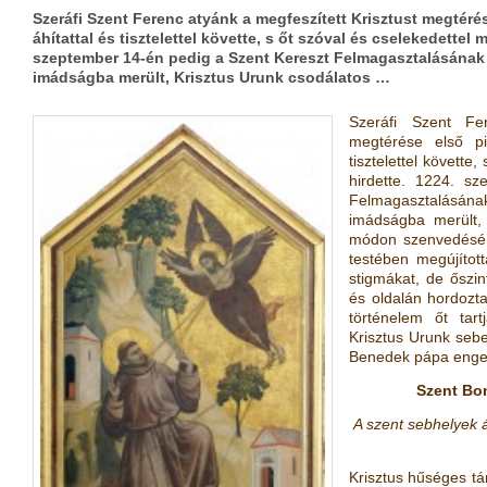
Szeráfi Szent Ferenc atyánk a megfeszített Krisztust megtérés
áhítattal és tisztelettel követte, s őt szóval és cselekedettel
szeptember 14-én pedig a Szent Kereszt Felmagasztalásána
imádságba merült, Krisztus Urunk csodálatos …
Szeráfi Szent Fe
megtérése első pil
tisztelettel követte
hirdette. 1224. s
Felmagasztalásá
imádságba merült,
módon szenvedéséne
testében megújítot
stigmákat, de őszin
és oldalán hordozt
történelem őt tar
Krisztus Urunk seb
Benedek pápa enge
Szent Bon
A szent sebhelyek á
Krisztus hűséges tár