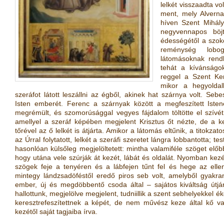
lelkét visszaadta v
ment, mely Alvern
híven Szent Mihály
negyvennapos böjt
édességétől a szoko
reménység lobog
látomásoknak rendk
tehát a kívánságok
reggel a Szent Ke
mikor a hegyolda
szeráfot látott leszállni az égből, akinek hat szárnya volt. Se
Isten emberét. Ferenc a szárnyak között a megfeszített Isten
megrémült, és szomorúsággal vegyes fájdalom töltötte el szívét
amellyel a szeráf képében megjelent Krisztus őt nézte, de a ke
tőrével az ő lelkét is átjárta. Amikor a látomás eltűnik, a titok
az Úrral folytatott, lelkét a szeráfi szeretet lángra lobbantotta; t
hasonlóan külsőleg megjelöltetett: mintha valamiféle szöget előbb
hogy utána vele szúrják át kezét, lábát és oldalát. Nyomban kez
szögek feje a tenyéren és a lábfejen tűnt fel és hege az ellen
mintegy lándzsadöféstől eredő piros seb volt, amelyből gyakran
ember, új és megdöbbentő csoda által – sajátos kiváltság út
hallottunk, megjelölve megjelent, tudniillik a szent sebhelyekkel é
keresztrefeszítettnek a képét, de nem művész keze által kő v
kezétől saját tagjaiba írva.