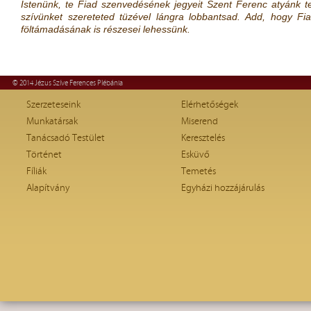
Istenünk, te Fiad szenvedésének jegyeit Szent Ferenc atyánk t
szívünket szereteted tüzével lángra lobbantsad. Add, hogy Fi
föltámadásának is részesei lehessünk.
© 2014 Jézus Szíve Ferences Plébánia
Szerzeteseink
Elérhetőségek
Munkatársak
Miserend
Tanácsadó Testület
Keresztelés
Történet
Esküvő
Fíliák
Temetés
Alapítvány
Egyházi hozzájárulás