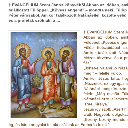
† EVANGÉLIUM Szent János könyvéből Abban az időben, amik
találkozott Fülöppel. „Kövess engem!” – mondta neki. Fülöp
Péter városából. Amikor találkozott Nátánáellel, közölte vele
és a próféták szólnak: a …
† EVANGÉLIUM Szent Já
Abban az időben, amiko
Fülöppel. „Kövess engem
Fülöp Betszaidából sz
Amikor találkozott Nátán
Mózes törvénye és a pró
fiát.”
„Jöhet-e valami jó Názá
meg!” – felelte Fülöp.
Amikor Jézus látta, ho
„Nézzétek, ez egy igaz i
Nátánáel megkérdezte
felelt: „Még mielőtt Fül
Nátánáel erre elismerte
Izrael Királya.”
Jézus így szólt: „Azért h
alatt. Nagyobb dolgokat 
„Bizony, bizony, mondom 
ég, és Isten angyalai fel-alá szállnak az Emberfia felett.”