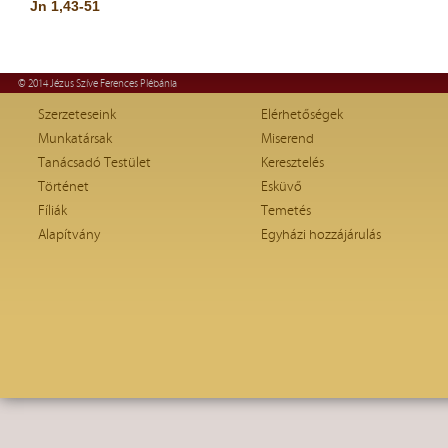
Jn 1,43-51
© 2014 Jézus Szíve Ferences Plébánia
Szerzeteseink
Elérhetőségek
Munkatársak
Miserend
Tanácsadó Testület
Keresztelés
Történet
Esküvő
Fíliák
Temetés
Alapítvány
Egyházi hozzájárulás