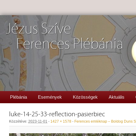
Jézus Szíve
Ferences Plébánia
Plébánia
Események
Közösségek
Aktuális
luke-14-25-33-reflection-pasierbiec
Közzétéve:
2023-11-01
-
1427 × 1578
-
Ferences emléknap – Boldog Duns S