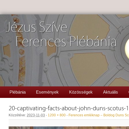
Jézus Szíve
Ferences Plébánia
Plébánia
Események
Közösségek
Aktuális
20-captivating-facts-about-john-duns-scotus
Közzétéve:
2023-11-03
-
1200 × 800
-
Ferences emléknap – Boldog Duns Sco