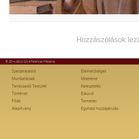
Hozzászólások lez
© 2014 Jézus Szíve Ferences Plébánia
Szerzeteseink
Elérhetőségek
Munkatársak
Miserend
Tanácsadó Testület
Keresztelés
Történet
Esküvő
Fíliák
Temetés
Alapítvány
Egyházi hozzájárulás