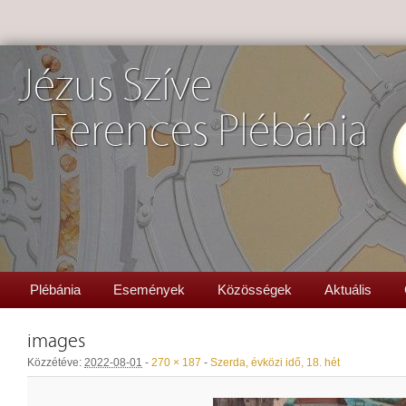
Jézus Szíve
Ferences Plébánia
Plébánia
Események
Közösségek
Aktuális
images
Közzétéve:
2022-08-01
-
270 × 187
-
Szerda, évközi idő, 18. hét