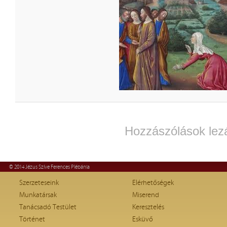
Hozzászólások lez
© 2014 Jézus Szíve Ferences Plébánia
Szerzeteseink
Elérhetőségek
Munkatársak
Miserend
Tanácsadó Testület
Keresztelés
Történet
Esküvő