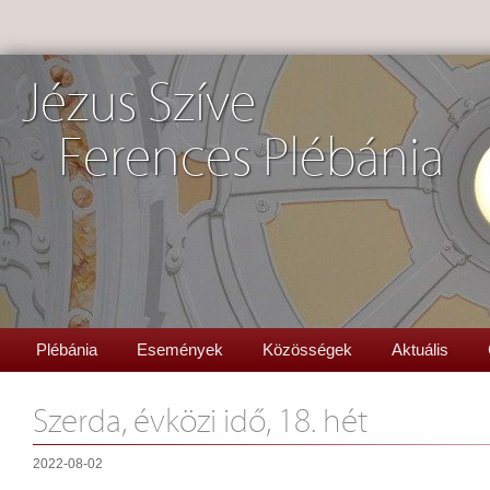
Jézus Szíve
Ferences Plébánia
Plébánia
Események
Közösségek
Aktuális
Szerda, évközi idő, 18. hét
2022-08-02