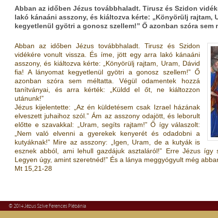
Abban az időben Jézus továbbhaladt. Tirusz és Szidon vidékér
lakó kánaáni asszony, és kiáltozva kérte: „Könyörülj rajtam, 
kegyetlenül gyötri a gonosz szellem!” Ő azonban szóra sem 
Abban az időben Jézus továbbhaladt. Tirusz és Szidon
vidékére vonult vissza. És íme, jött egy arra lakó kánaáni
asszony, és kiáltozva kérte: „Könyörülj rajtam, Uram, Dávid
fia! A lányomat kegyetlenül gyötri a gonosz szellem!” Ő
azonban szóra sem méltatta. Végül odamentek hozzá
tanítványai, és arra kérték: „Küldd el őt, ne kiáltozzon
utánunk!”
Jézus kijelentette: „Az én küldetésem csak Izrael házának
elveszett juhaihoz szól.” Ám az asszony odajött, és leborult
előtte e szavakkal: „Uram, segíts rajtam!” Ő így válaszolt:
„Nem való elvenni a gyerekek kenyerét és odadobni a
kutyáknak!” Mire az asszony: „Igen, Uram, de a kutyák is
esznek abból, ami lehull gazdájuk asztaláról!” Erre Jézus így 
Legyen úgy, amint szeretnéd!” És a lánya meggyógyult még abba
Mt 15,21-28
© 2014 Jézus Szíve Ferences Plébánia