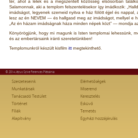
tér, ahol a lélek és a megszentelt közösség elsősorban találko
Salamonnak, aki a templom felszentelésekor így imádkozik: „Halld
imádságot, legyenek szemeid nyitva e ház fölött éjjel és nappal, 
lesz az én NEVEM — és hallgasd meg az imádságot, mellyel e he
„Az én házam imádságnak háza minden népek közt” — mondja az
Könyörögjünk, hogy mi magunk is Isten templomai lehessünk, meg
és az embertársaink iránti szeretetünkben!
Templomunkról készült kisfilm
itt
megtekinthető.
© 2014 Jézus Szíve Ferences Plébánia
Szerzeteseink
Elérhetőségek
Munkatársak
Miserend
Tanácsadó Testület
Keresztelés
Történet
Esküvő
Fíliák
Temetés
Alapítvány
Egyházi hozzájárulás