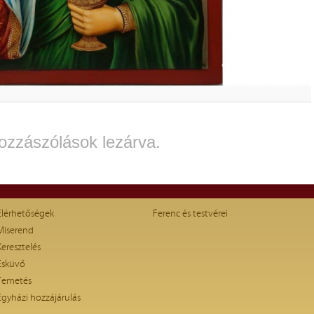
ozzászólások lezárva.
Elérhetőségek
Ferenc és testvérei
Miserend
Keresztelés
Esküvő
Temetés
Egyházi hozzájárulás