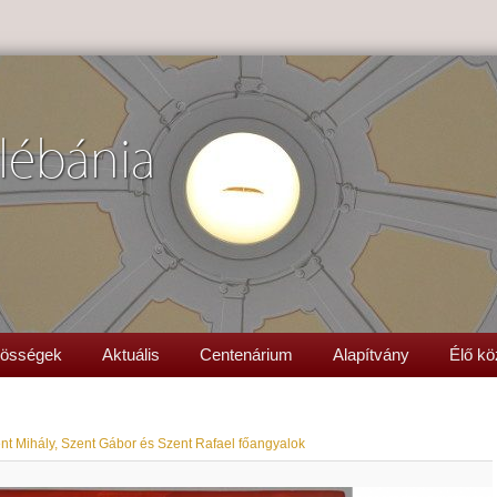
lébánia
össégek
Aktuális
Centenárium
Alapítvány
Élő kö
nt Mihály, Szent Gábor és Szent Rafael főangyalok