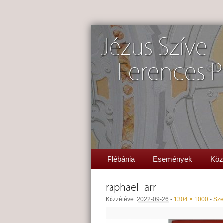
Jézus Szíve
Ferences P
Plébánia
Események
Köz
raphael_arr
Közzétéve:
2022-09-26
-
1304 × 1000
-
Sze