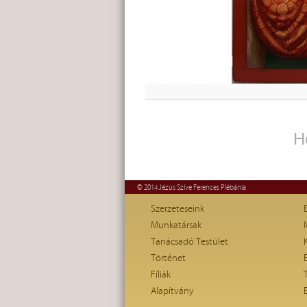
H
© 2014 Jézus Szíve Ferences Plébánia
Szerzeteseink
Munkatársak
Tanácsadó Testület
Történet
Fíliák
Alapítvány