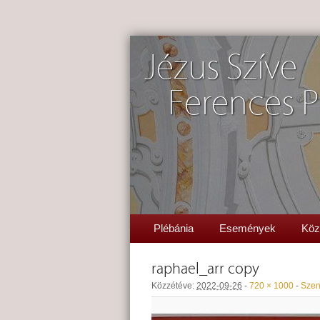
Jézus Szíve
Ferences P
Plébánia
Események
Köz
raphael_arr copy
Közzétéve:
2022-09-26
-
720 × 1000
-
Szen