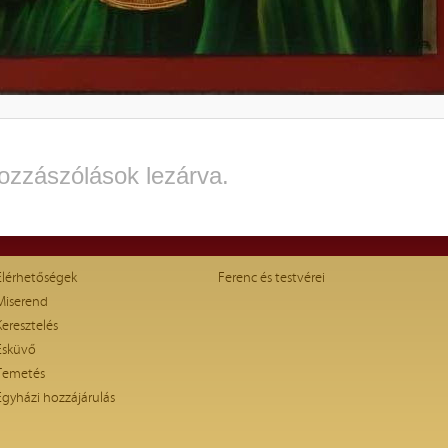
ozzászólások lezárva.
Elérhetőségek
Ferenc és testvérei
Miserend
Keresztelés
Esküvő
Temetés
Egyházi hozzájárulás