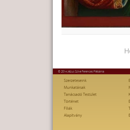
H
© 2014 Jézus Szíve Ferences Plébánia
Szerzeteseink
Munkatársak
Tanácsadó Testület
Történet
Fíliák
Alapítvány