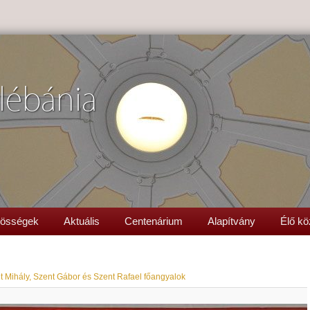
lébánia
össégek
Aktuális
Centenárium
Alapítvány
Élő kö
t Mihály, Szent Gábor és Szent Rafael főangyalok