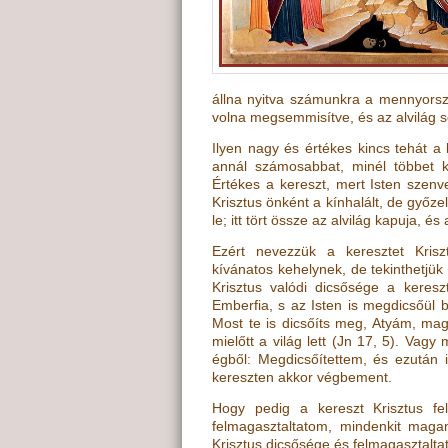
állna nyitva számunkra a mennyorsz
volna megsemmisítve, és az alvilág 
Ilyen nagy és értékes kincs tehát a 
annál számosabbat, minél többet ke
Értékes a kereszt, mert Isten szenv
Krisztus önként a kínhalált, de győzel
le; itt tört össze az alvilág kapuja,
Ezért nevezzük a keresztet Kriszt
kívánatos kehelynek, de tekinthetjük
Krisztus valódi dicsősége a kere
Emberfia, s az Isten is megdicsőül 
Most te is dicsőíts meg, Atyám, ma
mielőtt a világ lett
(
Jn 17, 5
)
. Vagy 
égből: Megdicsőítettem, és ezután
kereszten akkor végbement.
Hogy pedig a kereszt Krisztus f
felmagasztaltatom, mindenkit ma
Krisztus dicsősége és felmagasztalta