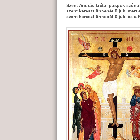
Szent András krétai püspök szónok
szent kereszt ünnepét üljük, mert 
szent kereszt ünnepét üljük, és a 