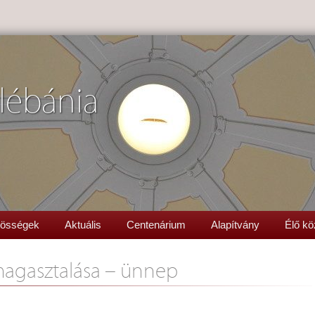
lébánia
össégek
Aktuális
Centenárium
Alapítvány
Élő kö
lmagasztalása – ünnep