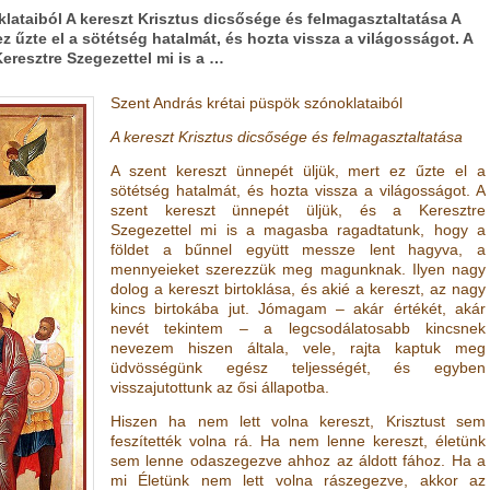
lataiból A kereszt Krisztus dicsősége és felmagasztaltatása A
ez űzte el a sötétség hatalmát, és hozta vissza a világosságot. A
Keresztre Szegezettel mi is a …
Szent András krétai püspök szónoklataiból
A kereszt Krisztus dicsősége és felmagasztaltatása
A szent kereszt ünnepét üljük, mert ez űzte el a
sötétség hatalmát, és hozta vissza a világosságot. A
szent kereszt ünnepét üljük, és a Keresztre
Szegezettel mi is a magasba ragadtatunk, hogy a
földet a bűnnel együtt messze lent hagyva, a
mennyeieket szerezzük meg magunknak. Ilyen nagy
dolog a kereszt birtoklása, és akié a kereszt, az nagy
kincs birtokába jut. Jómagam – akár értékét, akár
nevét tekintem – a legcsodálatosabb kincsnek
nevezem hiszen általa, vele, rajta kaptuk meg
üdvösségünk egész teljességét, és egyben
visszajutottunk az ősi állapotba.
Hiszen ha nem lett volna kereszt, Krisztust sem
feszítették volna rá. Ha nem lenne kereszt, életünk
sem lenne odaszegezve ahhoz az áldott fához. Ha a
mi Életünk nem lett volna rászegezve, akkor az