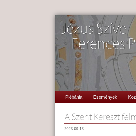
Jézus Szíve
Ferences P
Plébánia
Események
Köz
A Szent Kereszt fe
2023-09-13