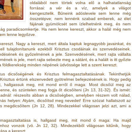
oldalából nem törtek volna elő a halhatatlanság
forrásai: a vér és a víz, amelyek a világot
kiengesztelik. Bűneink adóslevele sem lenne még
összetépve; nem lennénk szabad emberek, az élet
fájának gyümölcsét sem ízlelhetnénk meg, és nem
ág paradicsomkertje. Ha nem lenne kereszt, akkor a halál még nem
sem lenne legyőzve.
kereszt. Nagy a kereszt, mert általa kaptuk legnagyobb javainkat, és
ll tulajdonítanunk ezekből Krisztus csodáinak és szenvedéseinek.
edésének és győzelmének a jele. Szenvedésének, mert rajta vállalta
mének is jele, mert rajta sebezte meg a sátánt, és a halált is itt győzte
 és a földkerekség minden népének üdvössége lett a szent kereszt.
us dicsőségének és Krisztus felmagasztaltatásának. Tekinthetjük
 Krisztus értünk elszenvedett gyötrelmei befejezésének is. Hogy pedig
szt, hallgassuk meg, mit mond erről ő maga: Most dicsőül meg az
benne, és szüntelen meg fogja őt dicsőíteni
(
Jn 13, 31-32
)
. És ismét:
gadnál: részesíts abban a dicsőségben, amelyben részem volt nálad,
más helyen: Atyám, dicsőítsd meg nevedet! Erre szózat hallatszott az
 is megdicsőítem
(
Jn 12, 28
)
. Mindezekkel világosan jelzi azt, ami a
elmagasztaltatása is, hallgasd meg, mit mond ő maga: Ha majd
gamhoz vonzok
(vö.
Jn 12, 32
)
. Mindezekből világosan kitűnik, hogy
tása a kereszt.