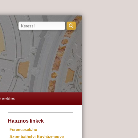
zvetítés
Hasznos linkek
Ferencesek.hu
Szombathelyi Egyházmegye