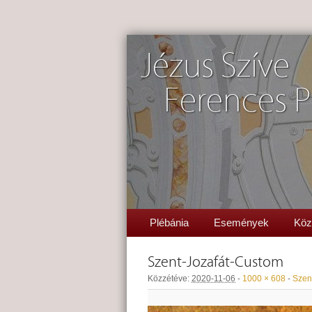
Jézus Szíve
Ferences P
Plébánia
Események
Köz
Szent-Jozafát-Custom
Közzétéve:
2020-11-06
-
1000 × 608
-
Szen