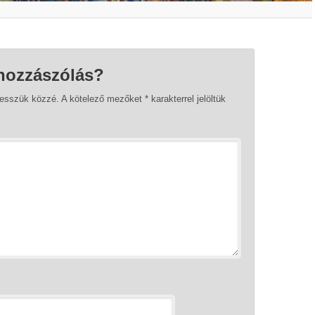
hozzászólás?
tesszük közzé.
A kötelező mezőket
*
karakterrel jelöltük