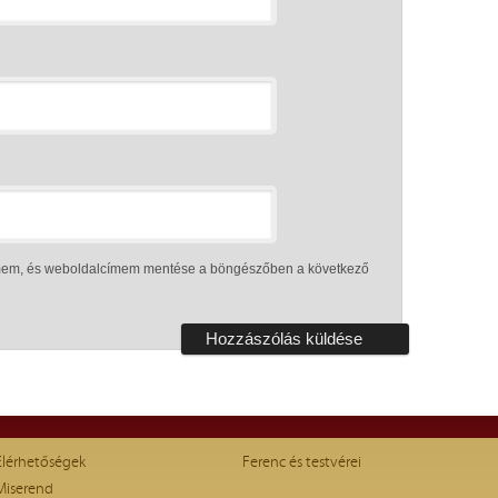
ímem, és weboldalcímem mentése a böngészőben a következő
Elérhetőségek
Ferenc és testvérei
Miserend