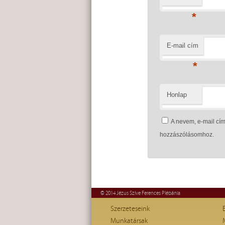
*
E-mail cím
*
Honlap
A nevem, e-mail c
hozzászólásomhoz.
© 2014 Jézus Szíve Ferences Plébánia
Szerzeteseink
Munkatársak