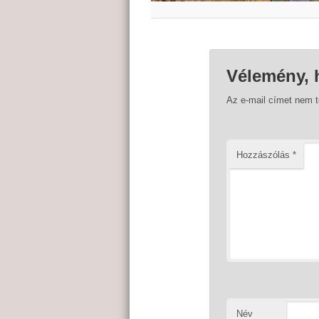
Vélemény, 
Az e-mail címet nem 
Hozzászólás
*
Név