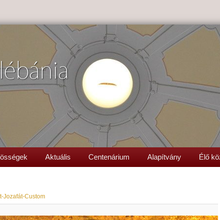
lébánia
össégek
Aktuális
Centenárium
Alapítvány
Élő kö
t-Jozafát-Custom