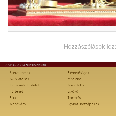
Hozzászólások lez
© 2014 Jézus Szíve Ferences Plébánia
Szerzeteseink
Elérhetőségek
Munkatársak
Miserend
Tanácsadó Testület
Keresztelés
Történet
Esküvő
Fíliák
Temetés
Alapítvány
Egyházi hozzájárulás