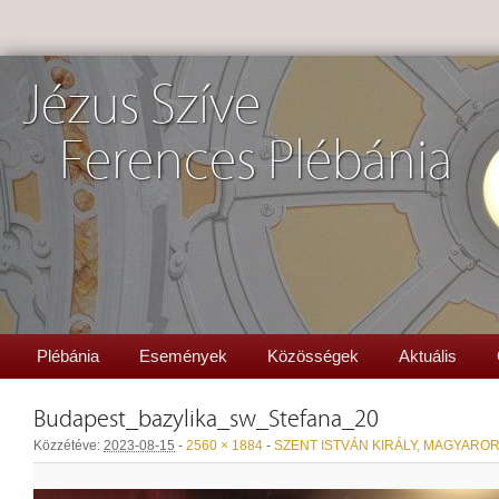
Jézus Szíve
Ferences Plébánia
Plébánia
Események
Közösségek
Aktuális
Budapest_bazylika_sw_Stefana_20
Közzétéve:
2023-08-15
-
2560 × 1884
-
SZENT ISTVÁN KIRÁLY, MAGYAR