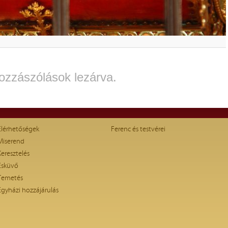
ozzászólások lezárva.
Elérhetőségek
Ferenc és testvérei
Miserend
Keresztelés
Esküvő
Temetés
Egyházi hozzájárulás