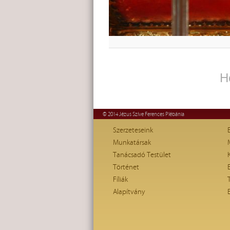
H
© 2014 Jézus Szíve Ferences Plébánia
Szerzeteseink
Munkatársak
Tanácsadó Testület
Történet
Fíliák
Alapítvány