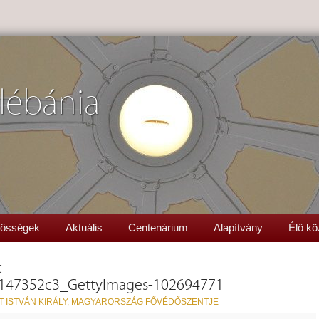
lébánia
össégek
Aktuális
Centenárium
Alapítvány
Élő kö
-
147352c3_GettyImages-102694771
T ISTVÁN KIRÁLY, MAGYARORSZÁG FŐVÉDŐSZENTJE