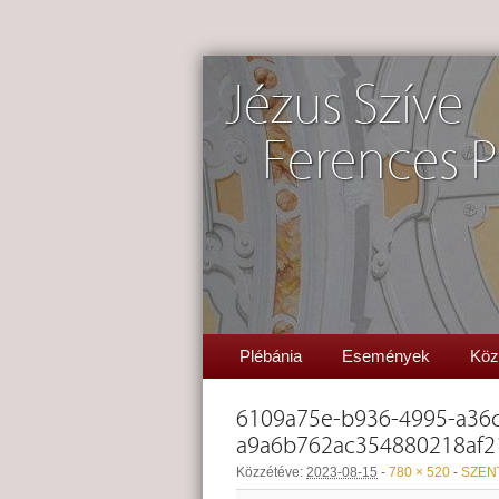
Jézus Szíve
Ferences P
Plébánia
Események
Köz
6109a75e-b936-4995-a36c
a9a6b762ac354880218af2
Közzétéve:
2023-08-15
-
780 × 520
-
SZEN