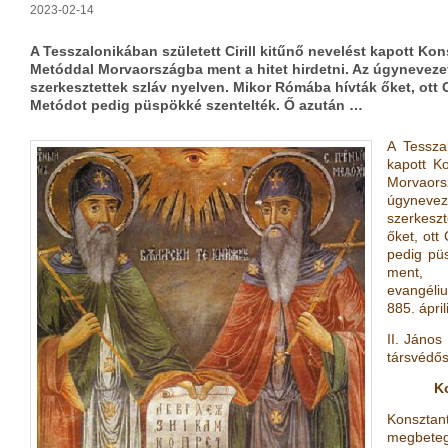
2023-02-14
A Tesszalonikában született Cirill kitűnő nevelést kapott Ko
Metóddal Morvaországba ment a hitet hirdetni. Az úgynevezett
szerkesztettek szláv nyelven. Mikor Rómába hívták őket, ott Ci
Metódot pedig püspökké szentelték. Ő azután …
A Tesszal
kapott Ko
Morvaor
úgyneveze
szerkeszt
őket, ott
pedig pü
ment, a
evangéli
885. ápril
II. Jáno
társvédős
Ko
Konsztan
megbeteg