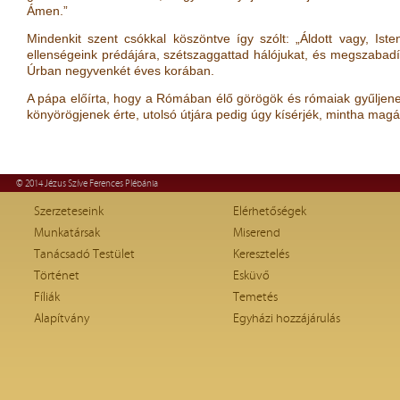
Ámen.”
Mindenkit szent csókkal köszöntve így szólt: „Áldott vagy, Ist
ellenségeink prédájára, szétszaggattad hálójukat, és megszabadíto
Úrban negyvenkét éves korában.
A pápa előírta, hogy a Rómában élő görögök és rómaiak gyűljene
könyörögjenek érte, utolsó útjára pedig úgy kísérjék, mintha magá
© 2014 Jézus Szíve Ferences Plébánia
Szerzeteseink
Elérhetőségek
Munkatársak
Miserend
Tanácsadó Testület
Keresztelés
Történet
Esküvő
Fíliák
Temetés
Alapítvány
Egyházi hozzájárulás