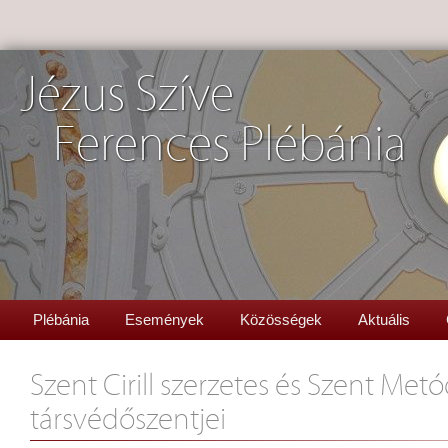
Jézus Szíve
Ferences Plébánia
Plébánia
Események
Közösségek
Aktuális
Szent Cirill szerzetes és Szent Me
társvédőszentjei