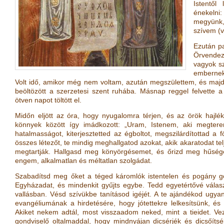
Istentől
énekeln
megyünk, 
szívem
(
Ezután pa
Örvende
vagyok s
embernek
Volt idő, amikor még nem voltam, azután megszülettem, és maj
beöltözött a szerzetesi szent ruhába. Másnap reggel felvette a 
ötven napot töltött el.
Midőn eljött az óra, hogy nyugalomra térjen, és az örök hajlé
könnyek között így imádkozott: „Uram, Istenem, aki megtere
hatalmasságot, kiterjesztetted az égboltot, megszilárdítottad a
összes létezőt, te mindig meghallgatod azokat, akik akaratodat telj
megtartják. Hallgasd meg könyörgésemet, és őrizd meg hűséges
engem, alkalmatlan és méltatlan szolgádat.
Szabadítsd meg őket a téged káromlók istentelen és pogány g
Egyházadat, és mindenkit gyűjts egybe. Tedd egyetértővé válasz
vallásban. Vésd szívükbe tanításod igéjét. A te ajándékod ugyan
evangéliumának a hirdetésére, hogy jótettekre lelkesítsünk, 
Akiket nekem adtál, most visszaadom neked, mint a tieidet. V
gondviselő oltalmaddal, hogy mindnyájan dicsérjék és dicsőítsé