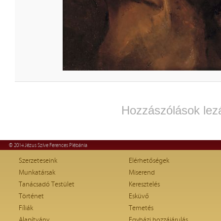
Hozzászólások lez
© 2014 Jézus Szíve Ferences Plébánia
Szerzeteseink
Elérhetőségek
Munkatársak
Miserend
Tanácsadó Testület
Keresztelés
Történet
Esküvő
Fíliák
Temetés
Alapítvány
Egyházi hozzájárulás