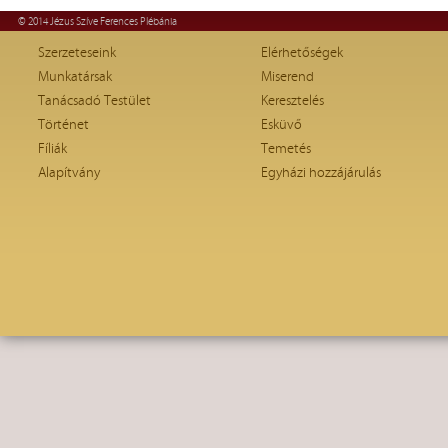
© 2014 Jézus Szíve Ferences Plébánia
Szerzeteseink
Elérhetőségek
Munkatársak
Miserend
Tanácsadó Testület
Keresztelés
Történet
Esküvő
Fíliák
Temetés
Alapítvány
Egyházi hozzájárulás