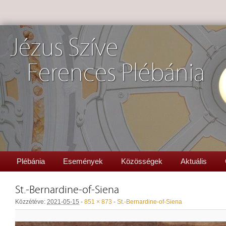
Jézus Szíve
Ferences Plébánia
Plébánia
Események
Közösségek
Aktuális
St.-Bernardine-of-Siena
Közzétéve:
2021-05-15
-
851 × 873
-
St.-Bernardine-of-Siena