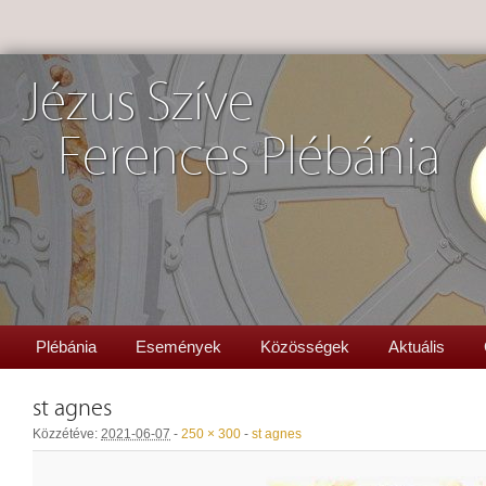
Jézus Szíve
Ferences Plébánia
Plébánia
Események
Közösségek
Aktuális
st agnes
Közzétéve:
2021-06-07
-
250 × 300
-
st agnes