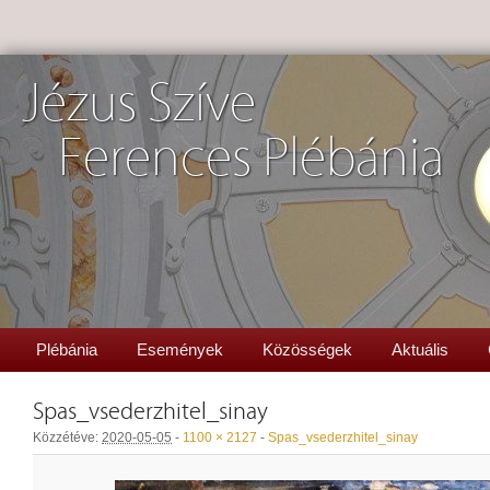
Jézus Szíve
Ferences Plébánia
Plébánia
Események
Közösségek
Aktuális
Spas_vsederzhitel_sinay
Közzétéve:
2020-05-05
-
1100 × 2127
-
Spas_vsederzhitel_sinay