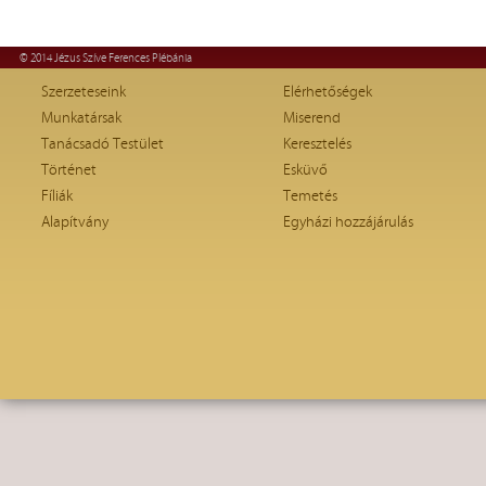
© 2014 Jézus Szíve Ferences Plébánia
Szerzeteseink
Elérhetőségek
Munkatársak
Miserend
Tanácsadó Testület
Keresztelés
Történet
Esküvő
Fíliák
Temetés
Alapítvány
Egyházi hozzájárulás