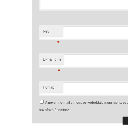
Név
*
E-mail cím
*
Honlap
A nevem, e-mail címem, és weboldalcímem mentése 
hozzászólásomhoz.