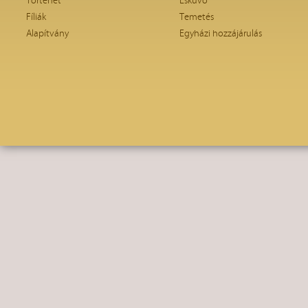
Történet
Esküvő
Fíliák
Temetés
Alapítvány
Egyházi hozzájárulás