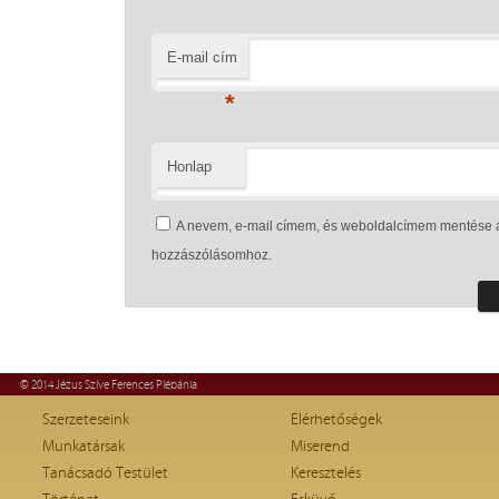
E-mail cím
*
Honlap
A nevem, e-mail címem, és weboldalcímem mentése 
hozzászólásomhoz.
© 2014 Jézus Szíve Ferences Plébánia
Szerzeteseink
Elérhetőségek
Munkatársak
Miserend
Tanácsadó Testület
Keresztelés