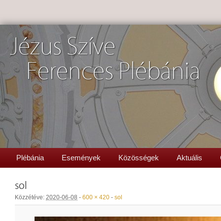
Jézus Szíve
Ferences Plébánia
Plébánia
Események
Közösségek
Aktuális
sol
Közzétéve:
2020-06-08
-
600 × 420
-
sol