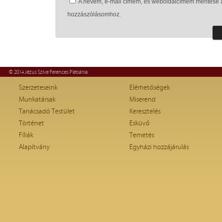
A nevem, e-mail címem, és weboldalcímem mentése 
hozzászólásomhoz.
© 2014 Jézus Szíve Ferences Plébánia
Szerzeteseink
Elérhetőségek
Munkatársak
Miserend
Tanácsadó Testület
Keresztelés
Történet
Esküvő
Fíliák
Temetés
Alapítvány
Egyházi hozzájárulás