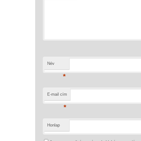
Név
*
E-mail cím
*
Honlap