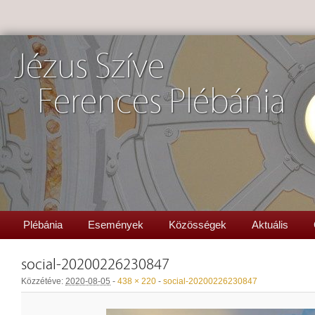
Jézus Szíve
Ferences Plébánia
Plébánia
Események
Közösségek
Aktuális
social-20200226230847
Közzétéve:
2020-08-05
-
438 × 220
-
social-20200226230847