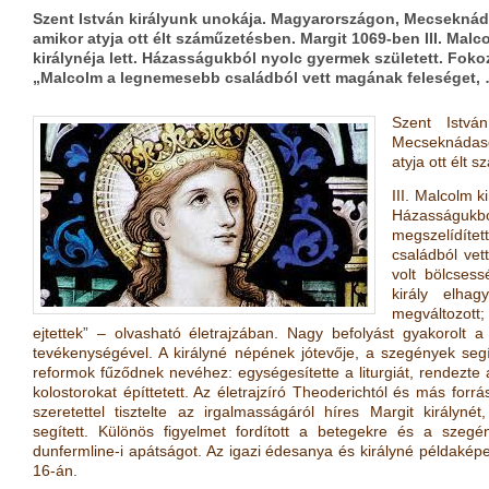
Szent István királyunk unokája. Magyarországon, Mecseknádas
amikor atyja ott élt száműzetésben. Margit 1069-ben III. Malc
királynéja lett. Házasságukból nyolc gyermek született. Fokoz
„Malcolm a legnemesebb családból vett magának feleséget,
Szent Istvá
Mecseknádasd
atyja ott élt
III. Malcolm k
Házasságukbó
megszelídítet
családból ve
volt bölcses
király elha
megváltozott
ejtettek” – olvasható életrajzában. Nagy befolyást gyakorolt a 
tevékenységével. A királyné népének jótevője, a szegények segí
reformok fűződnek nevéhez: egységesítette a liturgiát, rendezte
kolostorokat építtetett. Az életrajzíró Theoderichtól és más forr
szeretettel tisztelte az irgalmasságáról híres Margit király
segített. Különös figyelmet fordított a betegekre és a szegény
dunfermline-i apátságot. Az igazi édesanya és királyné példaké
16-án.