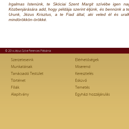
Irgalmas Istenünk, te Skóciai Szent Margit szívébe igen nag
Közbenjárására add, hogy példája szerint éljünk, és bennünk a t
Urunk, Jézus Krisztus, a te Fiad által, aki veled él és ural
mindörökkön-örökké.
© 2014 Jézus Szíve Ferences Plébánia
Szerzeteseink
Elérhetőségek
Munkatársak
Miserend
Tanácsadó Testület
Keresztelés
Történet
Esküvő
Fíliák
Temetés
Alapítvány
Egyházi hozzájárulás