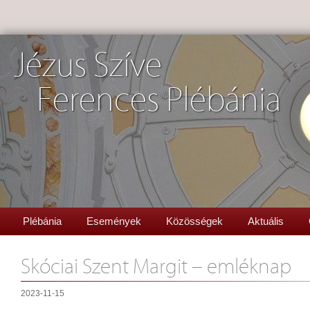
Jézus Szíve
Ferences Plébánia
Plébánia
Események
Közösségek
Aktuális
Skóciai Szent Margit – emléknap
2023-11-15