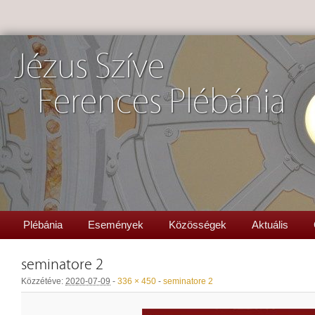
Jézus Szíve
Ferences Plébánia
Plébánia
Események
Közösségek
Aktuális
seminatore 2
Közzétéve:
2020-07-09
-
336 × 450
-
seminatore 2