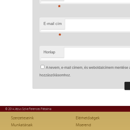
*
E-mail cím
*
Honlap
A nevem, e-mail címem, és weboldalcímem mentése 
hozzászólásomhoz.
© 2014 Jézus Szíve Ferences Plébánia
Szerzeteseink
Elérhetőségek
Munkatársak
Miserend