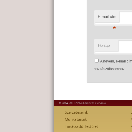
E-mail cím
*
Honlap
A nevem, e-mail c
hozzászólásomhoz.
© 2014 Jézus Szíve Ferences Plébánia
Szerzeteseink
Munkatársak
Tanácsadó Testület