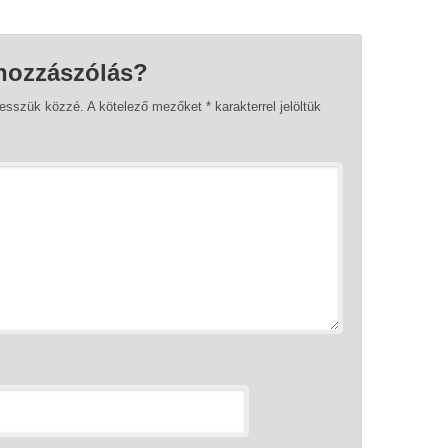
hozzászólás?
tesszük közzé.
A kötelező mezőket
*
karakterrel jelöltük