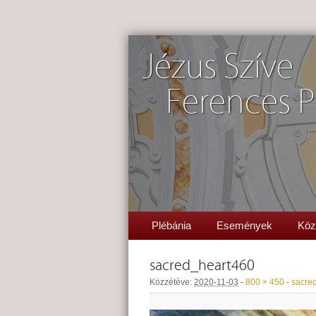
Jézus Szíve
Ferences P
Plébánia
Események
Köz
sacred_heart460
Közzétéve:
2020-11-03
-
800 × 450
-
sacre