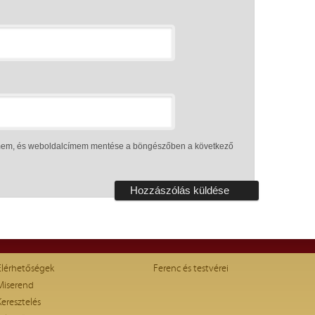
ímem, és weboldalcímem mentése a böngészőben a következő
Elérhetőségek
Ferenc és testvérei
Miserend
Keresztelés