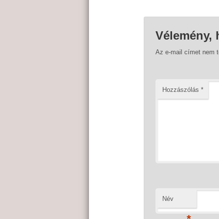
Vélemény, 
Az e-mail címet nem 
Hozzászólás
*
Név
*