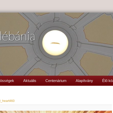
lébánia
össégek
Aktuális
Centenárium
Alapítvány
Élő kö
d_heart460