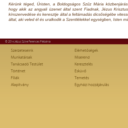
Kérünk téged, Úristen, a Boldogságos Szűz Mária közbenjárás
hogy akik az angyali üzenet által szent Fiadnak, Jézus Kriszt
kínszenvedése és keresztje által a feltámadás dicsőségébe vitessü
által, aki veled él és uralkodik a Szentlélekkel egységben, Iste
© 2014 Jézus Szíve Ferences Plébánia
Szerzeteseink
Elérhetőségek
Munkatársak
Miserend
Tanácsadó Testület
Keresztelés
Történet
Esküvő
Fíliák
Temetés
Alapítvány
Egyházi hozzájárulás