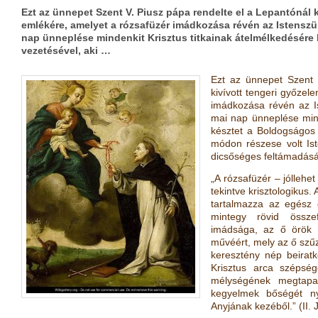
Ezt az ünnepet Szent V. Piusz pápa rendelte el a Lepantónál k
emlékére, amelyet a rózsafüzér imádkozása révén az Istenszül
nap ünneplése mindenkit Krisztus titkainak átelmélkedésére
vezetésével, aki …
Ezt az ünnepet Szent 
kivívott tengeri győzel
imádkozása révén az Is
mai nap ünneplése mind
késztet a Boldogságos 
módon részese volt Is
dicsőséges feltámadás
„A rózsafüzér – jóllehe
tekintve krisztologikus
tartalmazza az egész 
mintegy rövid össze
imádsága, az ő örök M
művéért, mely az ő szűz
keresztény nép beirat
Krisztus arca szépsé
mélységének megtapas
kegyelmek bőségét n
Anyjának kezéből.” (II.