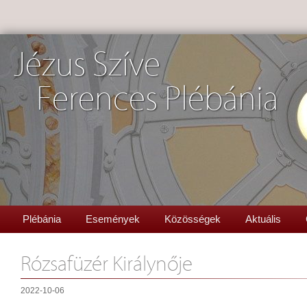
Jézus Szíve
Ferences Plébánia
Plébánia
Események
Közösségek
Aktuális
Rózsafüzér Királynője
2022-10-06