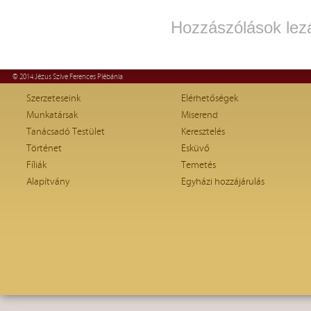
Hozzászólások lez
© 2014 Jézus Szíve Ferences Plébánia
Szerzeteseink
Elérhetőségek
Munkatársak
Miserend
Tanácsadó Testület
Keresztelés
Történet
Esküvő
Fíliák
Temetés
Alapítvány
Egyházi hozzájárulás