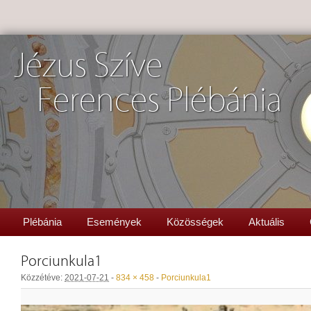
Jézus Szíve
Ferences Plébánia
Plébánia
Események
Közösségek
Aktuális
Porciunkula1
Közzétéve:
2021-07-21
-
834 × 458
-
Porciunkula1