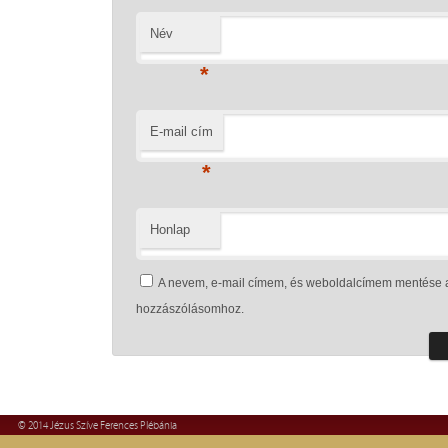
Név
*
E-mail cím
*
Honlap
A nevem, e-mail címem, és weboldalcímem mentése 
hozzászólásomhoz.
© 2014 Jézus Szíve Ferences Plébánia