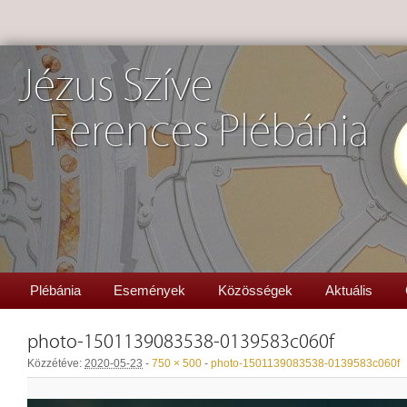
Jézus Szíve
Ferences Plébánia
Plébánia
Események
Közösségek
Aktuális
photo-1501139083538-0139583c060f
Közzétéve:
2020-05-23
-
750 × 500
-
photo-1501139083538-0139583c060f