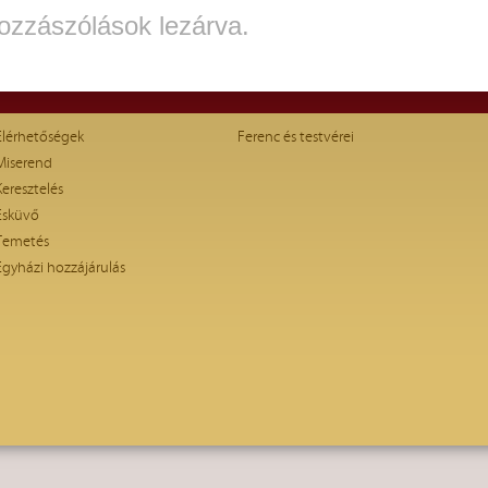
ozzászólások lezárva.
Elérhetőségek
Ferenc és testvérei
Miserend
Keresztelés
Esküvő
Temetés
Egyházi hozzájárulás