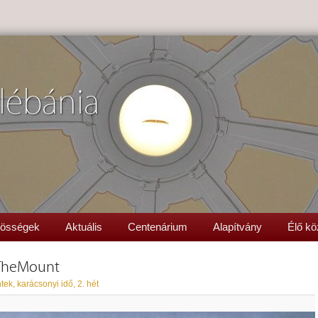
lébánia
össégek
Aktuális
Centenárium
Alapítvány
Élő kö
TheMount
tek, karácsonyi idő, 2. hét