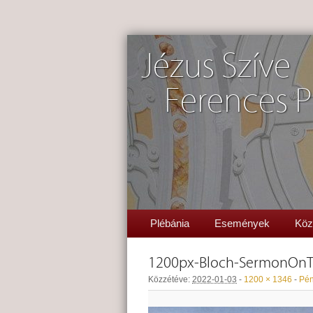
Jézus Szíve
Ferences P
Plébánia
Események
Köz
1200px-Bloch-SermonOn
Közzétéve:
2022-01-03
-
1200 × 1346
-
Pén