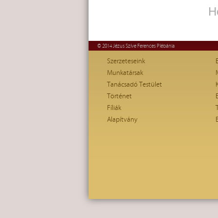
H
© 2014 Jézus Szíve Ferences Plébánia
Szerzeteseink
Munkatársak
Tanácsadó Testület
Történet
Fíliák
Alapítvány