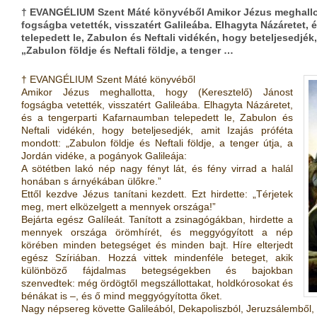
† EVANGÉLIUM Szent Máté könyvéből Amikor Jézus meghallot
fogságba vetették, visszatért Galileába. Elhagyta Názáretet,
telepedett le, Zabulon és Neftali vidékén, hogy beteljesedjék
„Zabulon földje és Neftali földje, a tenger …
† EVANGÉLIUM Szent Máté könyvéből
Amikor Jézus meghallotta, hogy (Keresztelő) Jánost
fogságba vetették, visszatért Galileába. Elhagyta Názáretet,
és a tengerparti Kafarnaumban telepedett le, Zabulon és
Neftali vidékén, hogy beteljesedjék, amit Izajás próféta
mondott: „Zabulon földje és Neftali földje, a tenger útja, a
Jordán vidéke, a pogányok Galileája:
A sötétben lakó nép nagy fényt lát, és fény virrad a halál
honában s árnyékában ülőkre.”
Ettől kezdve Jézus tanítani kezdett. Ezt hirdette: „Térjetek
meg, mert elközelgett a mennyek országa!”
Bejárta egész Galíleát. Tanított a zsinagógákban, hirdette a
mennyek országa örömhírét, és meggyógyított a nép
körében minden betegséget és minden bajt. Híre elterjedt
egész Szíriában. Hozzá vittek mindenféle beteget, akik
különböző fájdalmas betegségekben és bajokban
szenvedtek: még ördögtől megszállottakat, holdkórosokat és
bénákat is –, és ő mind meggyógyította őket.
Nagy népsereg követte Galileából, Dekapoliszból, Jeruzsálemből, 