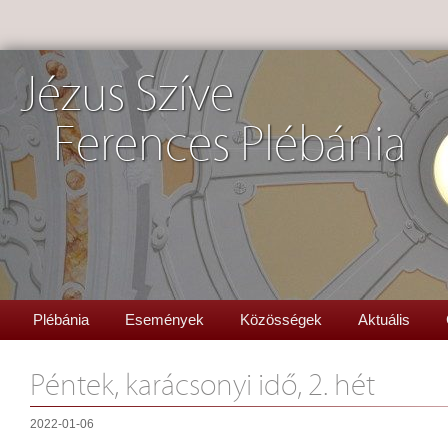
Jézus Szíve
Ferences Plébánia
Plébánia
Események
Közösségek
Aktuális
Péntek, karácsonyi idő, 2. hét
2022-01-06