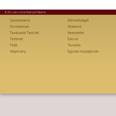
© 2014 Jézus Szíve Ferences Plébánia
Szerzeteseink
Elérhetőségek
Munkatársak
Miserend
Tanácsadó Testület
Keresztelés
Történet
Esküvő
Fíliák
Temetés
Alapítvány
Egyházi hozzájárulás