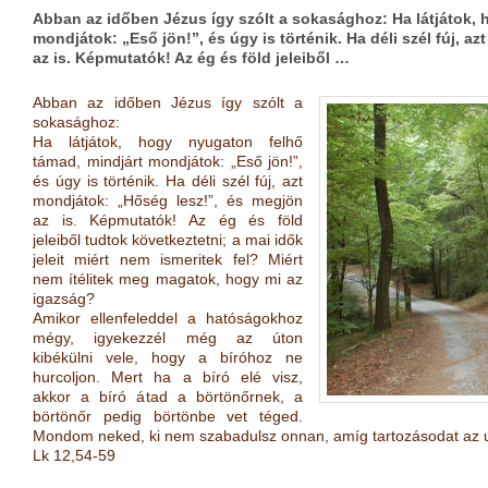
Abban az időben Jézus így szólt a sokasághoz: Ha látjátok, 
mondjátok: „Eső jön!”, és úgy is történik. Ha déli szél fúj, 
az is. Képmutatók! Az ég és föld jeleiből …
Abban az időben Jézus így szólt a
sokasághoz:
Ha látjátok, hogy nyugaton felhő
támad, mindjárt mondjátok: „Eső jön!”,
és úgy is történik. Ha déli szél fúj, azt
mondjátok: „Hőség lesz!”, és megjön
az is. Képmutatók! Az ég és föld
jeleiből tudtok következtetni; a mai idők
jeleit miért nem ismeritek fel? Miért
nem ítélitek meg magatok, hogy mi az
igazság?
Amikor ellenfeleddel a hatóságokhoz
mégy, igyekezzél még az úton
kibékülni vele, hogy a bíróhoz ne
hurcoljon. Mert ha a bíró elé visz,
akkor a bíró átad a börtönőrnek, a
börtönőr pedig börtönbe vet téged.
Mondom neked, ki nem szabadulsz onnan, amíg tartozásodat az utol
Lk 12,54-59