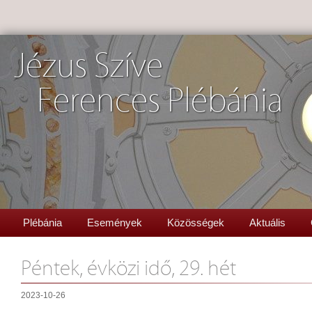
Jézus Szíve
Ferences Plébánia
Plébánia
Események
Közösségek
Aktuális
Péntek, évközi idő, 29. hét
2023-10-26