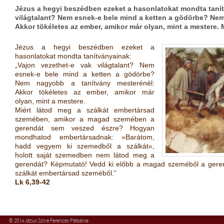
Jézus a hegyi beszédben ezeket a hasonlatokat mondta tanít
világtalant? Nem esnek-e bele mind a ketten a gödörbe? Ne
Akkor tökéletes az ember, amikor már olyan, mint a mestere. 
Jézus a hegyi beszédben ezeket a
hasonlatokat mondta tanítványainak:
„Vajon vezethet-e vak világtalant? Nem
esnek-e bele mind a ketten a gödörbe?
Nem nagyobb a tanítvány mesterénél:
Akkor tökéletes az ember, amikor már
olyan, mint a mestere.
Miért látod meg a szálkát embertársad
szemében, amikor a magad szemében a
gerendát sem veszed észre? Hogyan
mondhatod embertársadnak: »Barátom,
hadd vegyem ki szemedből a szálkát«,
holott saját szemedben nem látod meg a
gerendát? Képmutató! Vedd ki előbb a magad szeméből a gerend
szálkát embertársad szeméből.”
Lk 6,39-42
© 2014 Jézus Szíve Ferences Plébánia