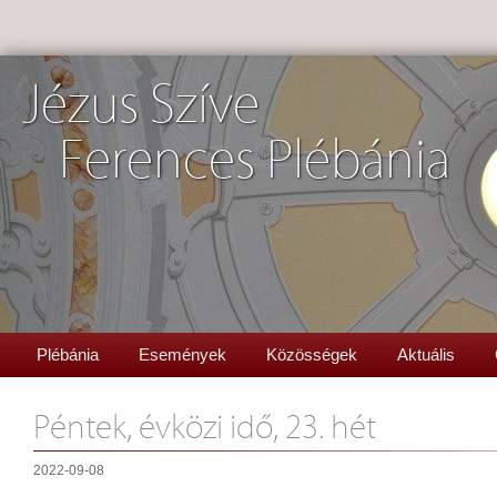
Jézus Szíve
Ferences Plébánia
Plébánia
Események
Közösségek
Aktuális
Péntek, évközi idő, 23. hét
2022-09-08