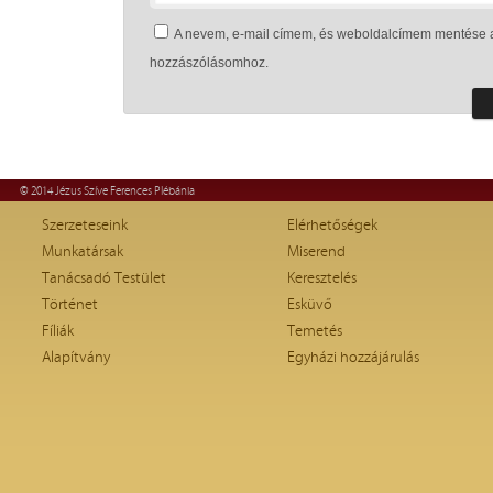
A nevem, e-mail címem, és weboldalcímem mentése 
hozzászólásomhoz.
© 2014 Jézus Szíve Ferences Plébánia
Szerzeteseink
Elérhetőségek
Munkatársak
Miserend
Tanácsadó Testület
Keresztelés
Történet
Esküvő
Fíliák
Temetés
Alapítvány
Egyházi hozzájárulás