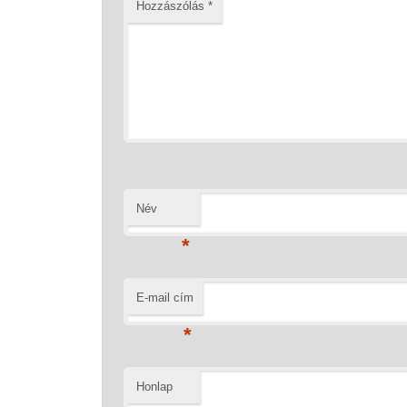
Hozzászólás
*
Név
*
E-mail cím
*
Honlap