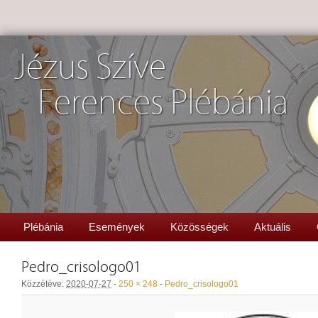
Jézus Szíve
Ferences Plébánia
Plébánia
Események
Közösségek
Aktuális
Pedro_crisologo01
Közzétéve:
2020-07-27
-
250 × 248
-
Pedro_crisologo01