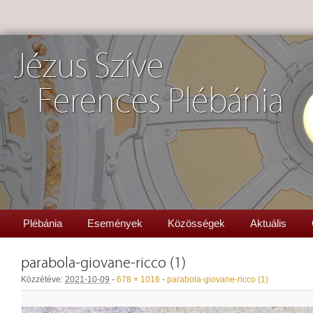
Jézus Szíve
Ferences Plébánia
Plébánia
Események
Közösségek
Aktuális
parabola-giovane-ricco (1)
Közzétéve:
2021-10-09
-
678 × 1016
-
parabola-giovane-ricco (1)