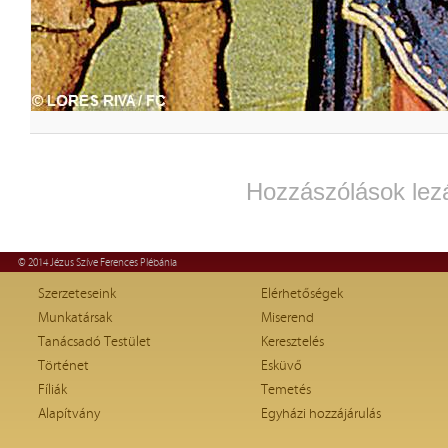
Hozzászólások lez
© 2014 Jézus Szíve Ferences Plébánia
Szerzeteseink
Elérhetőségek
Munkatársak
Miserend
Tanácsadó Testület
Keresztelés
Történet
Esküvő
Fíliák
Temetés
Alapítvány
Egyházi hozzájárulás