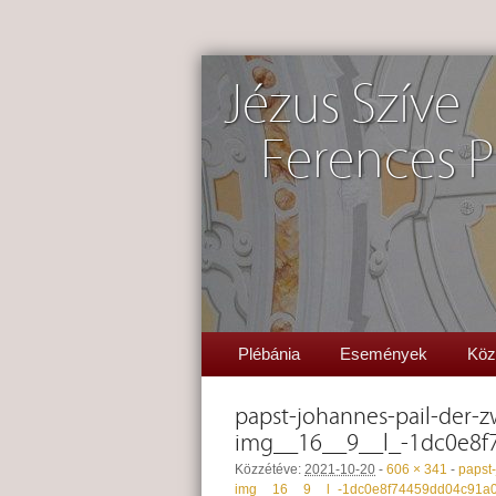
Jézus Szíve
Ferences P
Plébánia
Események
Köz
papst-johannes-pail-der-
img__16__9__l_-1dc0e8f
Közzétéve:
2021-10-20
-
606 × 341
-
papst
img__16__9__l_-1dc0e8f74459dd04c91a