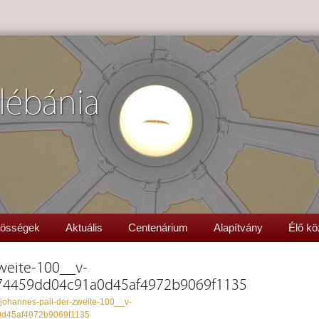
lébánia
össégek
Aktuális
Centenárium
Alapítvány
Élő kö
zweite-100__v-
74459dd04c91a0d45af4972b9069f1135
-johannes-pail-der-zweite-100__v-
0d45af4972b9069f1135