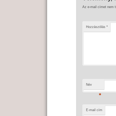
Az e-mail címet nem 
Hozzászólás
*
Név
*
E-mail cím