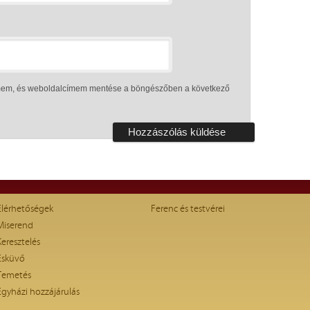
ímem, és weboldalcímem mentése a böngészőben a következő
Elérhetőségek
Ferenc és testvérei
Miserend
Keresztelés
Esküvő
Temetés
Egyházi hozzájárulás