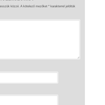
tesszük közzé.
A kötelező mezőket
*
karakterrel jelöltük