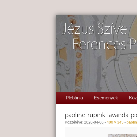
Jézus Szíve
Ferences P
Plébánia
Események
Köz
paoline-rupnik-lavanda-pi
Közzétéve:
2020-04-06
-
400 × 345
-
paolin