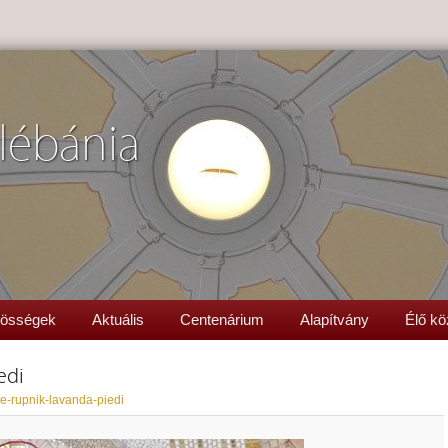
lébánia
össégek
Aktuális
Centenárium
Alapítvány
Élő kö
edi
e-rupnik-lavanda-piedi