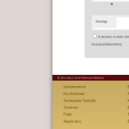
*
Honlap
A nevem, e-mail c
hozzászólásomhoz.
© 2014 Jézus Szíve Ferences Plébánia
Szerzeteseink
Munkatársak
Tanácsadó Testület
Történet
Fíliák
Alapítvány