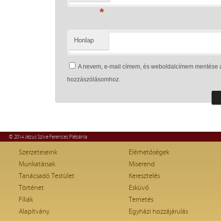
*
Honlap
A nevem, e-mail címem, és weboldalcímem mentése 
hozzászólásomhoz.
© 2014 Jézus Szíve Ferences Plébánia
Szerzeteseink
Elérhetőségek
Munkatársak
Miserend
Tanácsadó Testület
Keresztelés
Történet
Esküvő
Fíliák
Temetés
Alapítvány
Egyházi hozzájárulás