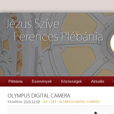
Jézus Szíve
Ferences Plébánia
Plébánia
Események
Közösségek
Aktuális
OLYMPUS DIGITAL CAMERA
Közzétéve:
2018-12-09
-
116 × 287
-
OLYMPUS DIGITAL CAMERA