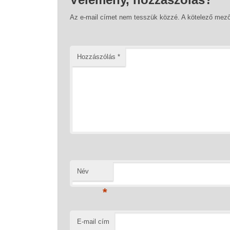
Az e-mail címet nem tesszük közzé.
A kötelező mez
Hozzászólás
*
Név
*
E-mail cím