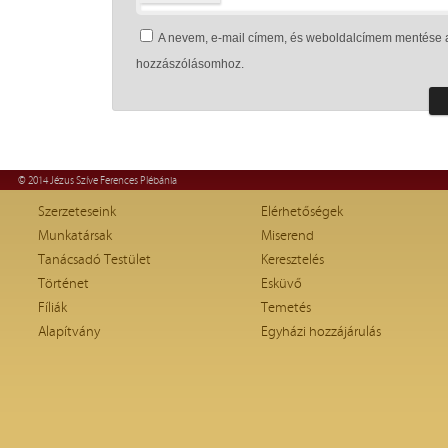
A nevem, e-mail címem, és weboldalcímem mentése 
hozzászólásomhoz.
© 2014 Jézus Szíve Ferences Plébánia
Szerzeteseink
Elérhetőségek
Munkatársak
Miserend
Tanácsadó Testület
Keresztelés
Történet
Esküvő
Fíliák
Temetés
Alapítvány
Egyházi hozzájárulás