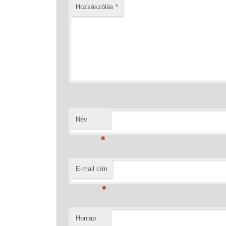
Hozzászólás
*
Név
*
E-mail cím
*
Honlap