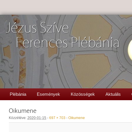
Jézus Szíve
Ferences Plébánia
Plébánia
Események
Közösségek
Aktuális
Oikumene
Közzétéve:
2020-01-15
-
697 × 703
-
Oikumene