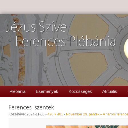
Jézus Szíve
Ferences Plébánia
Plébánia
Események
Közösségek
Aktuális
Ferences_szentek
Közzétéve:
2024-11-06
-
420 × 401
-
November 29. péntek – A három ference