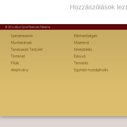
Hozzászólások lez
© 2014 Jézus Szíve Ferences Plébánia
Szerzeteseink
Elérhetőségek
Munkatársak
Miserend
Tanácsadó Testület
Keresztelés
Történet
Esküvő
Fíliák
Temetés
Alapítvány
Egyházi hozzájárulás