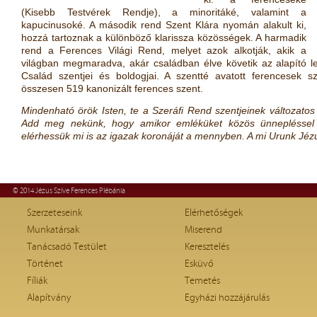
(Kisebb Testvérek Rendje), a minoritáké, valamint a
kapucinusoké. A második rend Szent Klára nyomán alakult ki,
hozzá tartoznak a különböző klarissza közösségek. A harmadik
rend a Ferences Világi Rend, melyet azok alkotják, akik a
világban megmaradva, akár családban élve követik az alapító le
Család szentjei és boldogjai.
A szentté avatott ferencesek 
összesen 519 kanonizált ferences szent.
Mindenható örök Isten, te a Szeráfi Rend szentjeinek változatos
Add meg nekünk, hogy amikor emléküket közös ünnepléssel tis
elérhessük mi is az igazak koronáját a mennyben. A mi Urunk Jézus
© 2014 Jézus Szíve Ferences Plébánia
Szerzeteseink
Elérhetőségek
Munkatársak
Miserend
Tanácsadó Testület
Keresztelés
Történet
Esküvő
Fíliák
Temetés
Alapítvány
Egyházi hozzájárulás