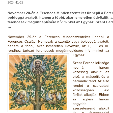
2024-11-28
November 29-én a Ferences Mindenszenteket ünnepli a Fere
boldoggá avatott, hanem a többi, akár ismeretlen üdvözült, az I.
ferencesek megünneplésére hív minket az Egyház. Szent Fe
…
November 29-én a Ferences Mindenszenteket ünnepli a
Ferences Család
.
Nemcsak a szentté vagy boldoggá avatott,
hanem a többi, akár ismeretlen üdvözült, az I., II. és III.
rendhez tartozó ferencesek megünneplésére hív minket az
Egyház.
Szent Ferenc lelkisége
nyomán három
közösség alakult: az
első, a második és a
harmadik rend. Az első
rendet a szerzetesi
közösségben élő
férfiak alkotják. Ebben
az ágban három
nagyobb
szerzetesrend alakult
ki: a ferenceseké