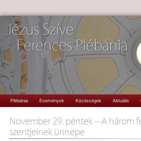
Jézus Szíve
Ferences Plébánia
Plébánia
Események
Közösségek
Aktuális
November 29. péntek – A három fe
szentjeinek ünnepe