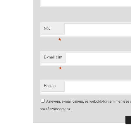
Név
*
E-mail cím
*
Honlap
A nevem, e-mail címem, és weboldalcímem mentése 
hozzászólásomhoz.