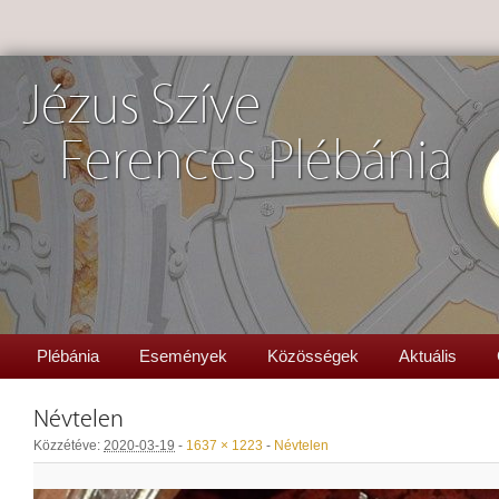
Jézus Szíve
Ferences Plébánia
Plébánia
Események
Közösségek
Aktuális
Névtelen
Közzétéve:
2020-03-19
-
1637 × 1223
-
Névtelen