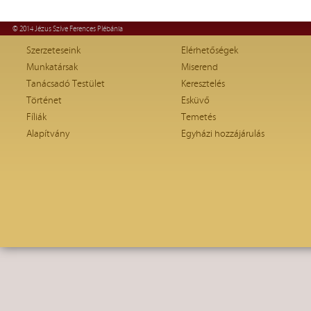
© 2014 Jézus Szíve Ferences Plébánia
Szerzeteseink
Elérhetőségek
Munkatársak
Miserend
Tanácsadó Testület
Keresztelés
Történet
Esküvő
Fíliák
Temetés
Alapítvány
Egyházi hozzájárulás