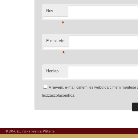
Név
*
E-mail cím
*
Honlap
A nevem, e-mail címem, és weboldalcímem mentése 
hozzászólásomhoz.
© 2014 Jézus Szíve Ferences Plébánia