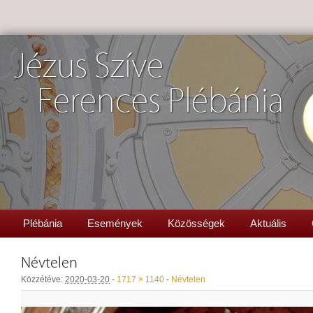
Jézus Szíve
Ferences Plébánia
Plébánia
Események
Közösségek
Aktuális
Névtelen
Közzétéve:
2020-03-20
-
1717 × 1140
-
Névtelen