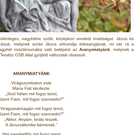
önleges, nagyhétre szóló, középkori eredetű imádságot. Jézus és
zásuk, melynek során Jézus elmondja édesanyjának, mi vár rá a
nagyhét misztériumába való belépést az
Aranymiatyánk
, melynek a
eodóz OSB által gyűjtött változatát olvassuk.
ARANYMIATYÁNK
Virágszombaton este
Mária Fiát kérdezte:
„Jövő héten mit fogsz tenni,
Szent Fiam, mit fogsz szenvedni?”
„Virágvasárnapján mit fogsz tenni,
Szent Fiam, mit fogsz szenvedni?”
„Akkor, Anyám, király leszek,
A Jeruzsálembe bémenek.”
„Hát nagyhetfőn mit fogsz tenni,