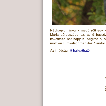
Néphagyományunk megőrzött egy kül
Mária párbeszéde ez, az ő búcsú
következő hét napjain. Segítse a 
moldvai Lujzikalagorban Jáki Sándor T
Az imádság
itt hallgatható.