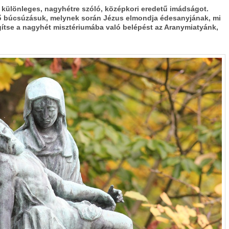
ülönleges, nagyhétre szóló, középkori eredetű imádságot.
 ő búcsúzásuk, melynek során Jézus elmondja édesanyjának, mi
egítse a nagyhét misztériumába való belépést az Aranymiatyánk,