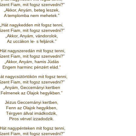
Szent Fiam, mit fogsz szenvedni?”
„Akkor, Anyám, beteg leszek,
A templomba nem mehetek.”
„Hát nagykedden mit fogsz tenni,
Szent Fiam, mit fogsz szenvedni?”
„Akkor, Anyám, vándorolok,
Az uccákon le- s feljárok.”
Hát nagyszeredán mit fogsz tenni,
Szent Fiam, mit fogsz szenvedni?”
„Akkor, Anyám, hamis Júdás
Engem harminc pénzért elád.”
át nagycsütörtökön mit fogsz tenni,
Szent Fiam, mit fogsz szenvedni?”
„Anyám, Geccemányi kertben
Felmenek az Olajok hegyikben.”
Jézus Geccemányi kertben,
Fenn az Olajok hegyikben,
Térgyen állval imádkodzik,
Piros vérvel izzadodzik.
Hát nagypénteken mit fogsz tenni,
Szent Fiam, mit fogsz szenvedni?”