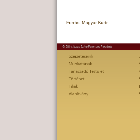
Forrás: Magyar Kurír
© 2014 Jézus Szíve Ferences Plébánia
Szerzeteseink
Munkatársak
Tanácsadó Testület
Történet
Fíliák
Alapítvány