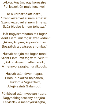
„Akkor, Anyám, egy keresztre
Fel leszek én majd feszítvel.
Te a kereszt alatt leszel,
Szent kezedvel el nem érhetsz,
Szent kezedvel el nem érhetsz,
Szűz öledbe le nem tehetsz.”
„Hát nagyszombaton mit fogsz
Szent Fiam, mit fogsz szenvedni?”
„Akkor, Anyám, koporsómban
Bészállok a gyászos síromba.”
„Húsvét napján mit fogsz tenni,
Szent Fiam, mit fogsz művelni?”
„Akkor, Anyám, feltámadok,
A mennyországban uralkodok.
Húsvét után ötven napra,
Piros Pünközsd hajnalára,
Elkűdöm a Vigasztalót,
A fejérszínű Galambot.
Pünközsd után nyócvan napra,
Nagyboldogasszony napjára,
Felviszlek a mennyországba,