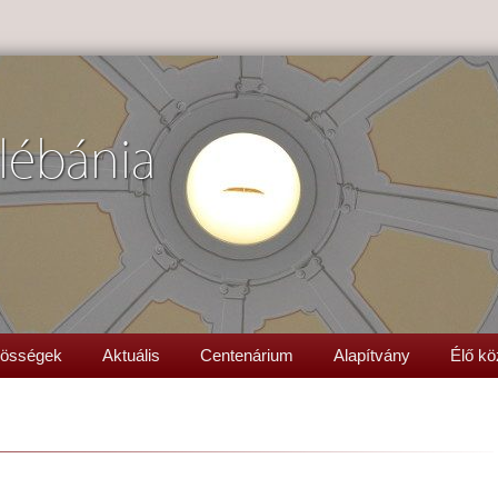
lébánia
össégek
Aktuális
Centenárium
Alapítvány
Élő kö