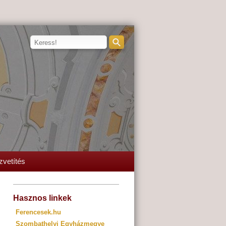
zvetítés
Hasznos linkek
Ferencesek.hu
Szombathelyi Egyházmegye