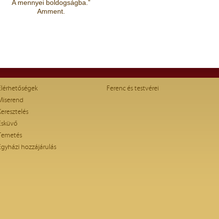
A mennyei boldogságba.”
Amment.
Elérhetőségek
Ferenc és testvérei
Miserend
Keresztelés
Esküvő
Temetés
Egyházi hozzájárulás