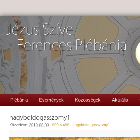
Jézus Szíve
Ferences Plébánia
Plébánia
Események
Közösségek
Aktuális
nagyboldogasszomy1
Közzétéve:
2019-08-03
-
800 × 498
-
nagyboldogasszomy1