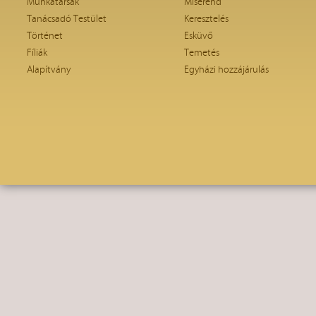
Munkatársak
Miserend
Tanácsadó Testület
Keresztelés
Történet
Esküvő
Fíliák
Temetés
Alapítvány
Egyházi hozzájárulás