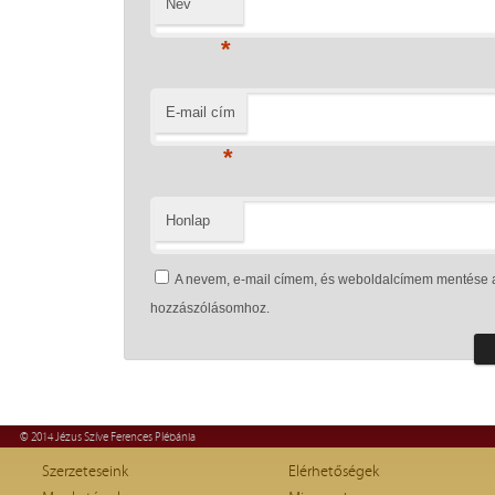
Név
*
E-mail cím
*
Honlap
A nevem, e-mail címem, és weboldalcímem mentése 
hozzászólásomhoz.
© 2014 Jézus Szíve Ferences Plébánia
Szerzeteseink
Elérhetőségek