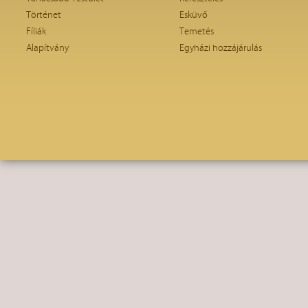
Történet
Esküvő
Fíliák
Temetés
Alapítvány
Egyházi hozzájárulás