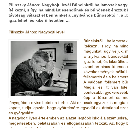
Pilinszky János: Nagyböjti levél Bűneinkről hajlamosak vagyu
ítélkezni, s így, ha mindjárt esendőnek és bűnösnek érezzük 
távolság választ el bennünket a „nyilvános bűnösöktől”, a „b
igaz lehet, és kikerülhetetlen …
Pilinszky János: Nagyböjti levél
Bűneinkről hajlamosak
ítélkezni, s így, ha mi
magunkat, úgy véljük, m
a „nyilvános bűnösöktől
igaz lehet, és kikerülhe
azonban nincs ildomos é
következmények nélküli
felismerés és a beismer
A valóban fölismert bűn
Mégis, és itt van Iste
pontosabb, gyökeresebb 
épp a fölismert és me
lényegében elviselhetetlen terhe. Aki ezt csak egyszer is megtapa
kapott, tudja igazán, hogy gyötrelmére egyedül az ártatlanul sz
és gyógyulást.
A nagyböjt ilyen értelemben az alázat legfőbb iskolája számunkra,
megértésében, belátásában és elfogadásában tetőzik. Az, hogy b