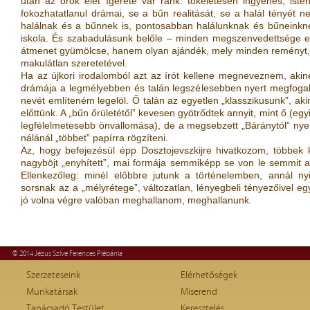
után az örök élet ígérete vár ránk: tökéletesen ingyenes, iste
fokozhatatlanul drámai, se a bűn realitását, se a halál tényét n
halálnak és a bűnnek is, pontosabban halálunknak és bűneinknek 
iskola. És szabadulásunk belőle – minden megszenvedettsége e
átmenet gyümölcse, hanem olyan ajándék, mely minden reményt, m
makulátlan szeretetével.
Ha az újkori irodalomból azt az írót kellene megneveznem, akin
drámája a legmélyebben és talán legszélesebben nyert megfogal
nevét említeném legelöl. Ő talán az egyetlen „klasszikusunk”, ak
előttünk. A „bűn őrületétől” kevesen gyötrődtek annyit, mint ő (e
legfélelmetesebb önvallomása), de a megsebzett „Báránytól” nyert 
nálánál „többet” papírra rögzíteni.
Az, hogy befejezésül épp Dosztojevszkijre hivatkozom, többek 
nagyböjt „enyhített”, mai formája semmiképp se von le semmit a
Ellenkezőleg: minél előbbre jutunk a történelemben, annál ny
sorsnak az a „mélyrétege”, változatlan, lényegbeli tényezőivel eg
jó volna végre valóban meghallanom, meghallanunk.
© 2014 Jézus Szíve Ferences Plébánia
Szerzeteseink
Elérhetőségek
Munkatársak
Miserend
Tanácsadó Testület
Keresztelés