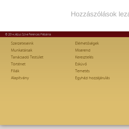
Hozzászólások lez
© 2014 Jézus Szíve Ferences Plébánia
Szerzeteseink
Elérhetőségek
Munkatársak
Miserend
Tanácsadó Testület
Keresztelés
Történet
Esküvő
Fíliák
Temetés
Alapítvány
Egyházi hozzájárulás