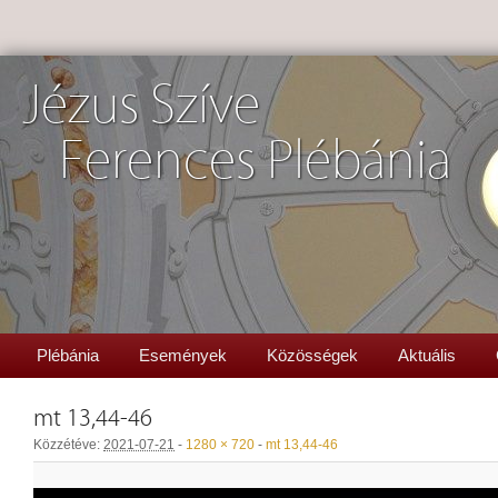
Jézus Szíve
Ferences Plébánia
Plébánia
Események
Közösségek
Aktuális
mt 13,44-46
Közzétéve:
2021-07-21
-
1280 × 720
-
mt 13,44-46